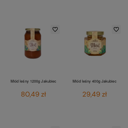
DO KOSZYKA
DO KOSZYKA
Do ulubionych
Do ulubio
Miód leśny 1200g Jakubiec
Miód leśny 400g Jakubiec
80,49 zł
29,49 zł
DO KOSZYKA
DO KOSZYKA