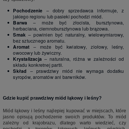
Pochodzenie
– dobry sprzedawca informuje, z
jakiego regionu lub pasieki pochodzi miód.
Barwa
– może być złocista, bursztynowa,
herbaciana, ciemnobursztynowa lub brązowa.
Smak
– powinien być naturalny, wielowymiarowy,
bez sztucznego aromatu.
Aromat
– może być kwiatowy, ziołowy, leśny,
owocowy lub żywiczny.
Krystalizacja
– naturalna, różna w zależności od
składu konkretnej partii.
Skład
– prawdziwy miód nie wymaga dodatku
syropów, aromatów ani barwników.
Gdzie kupić prawdziwy miód łąkowy i leśny?
Miód łąkowy i leśny najlepiej kupować w miejscach, które
jasno opisują pochodzenie swoich produktów. To miód
zależny od krajobrazu, dlatego warto wiedzieć, czy
pochodzi z terenów łąkowych, leśnych, górskich,