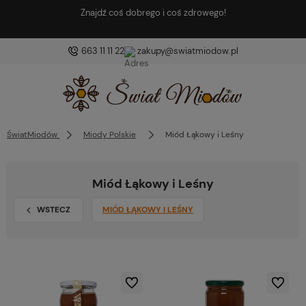
Znajdź coś dobrego i coś zdrowego!
663 11 11 22
zakupy@swiatmiodow.pl
ŚwiatMiodów
Miody Polskie
Miód Łąkowy i Leśny
Miód Łąkowy i Leśny
WSTECZ
MIÓD ŁĄKOWY I LEŚNY
Do ulubionych
Do ulubio