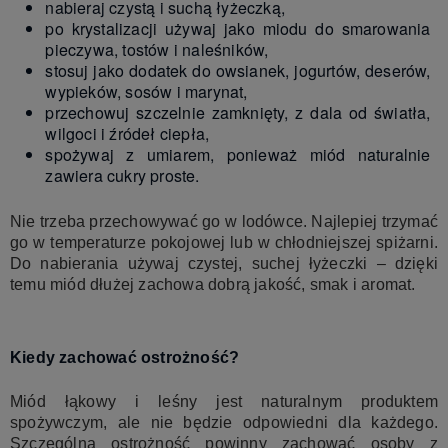
nabieraj czystą i suchą łyżeczką,
po krystalizacji używaj jako miodu do smarowania
pieczywa, tostów i naleśników,
stosuj jako dodatek do owsianek, jogurtów, deserów,
wypieków, sosów i marynat,
przechowuj szczelnie zamknięty, z dala od światła,
wilgoci i źródeł ciepła,
spożywaj z umiarem, ponieważ miód naturalnie
zawiera cukry proste.
Nie trzeba przechowywać go w lodówce. Najlepiej trzymać
go w temperaturze pokojowej lub w chłodniejszej spiżarni.
Do nabierania używaj czystej, suchej łyżeczki – dzięki
temu miód dłużej zachowa dobrą jakość, smak i aromat.
Kiedy zachować ostrożność?
Miód łąkowy i leśny jest naturalnym produktem
spożywczym, ale nie będzie odpowiedni dla każdego.
Szczególną ostrożność powinny zachować osoby z