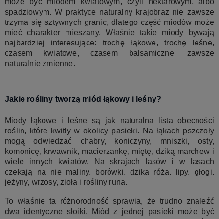
może być miodem kwiatowym, czyli nektarowym, albo
spadziowym. W praktyce naturalny krajobraz nie zawsze
trzyma się sztywnych granic, dlatego część miodów może
mieć charakter mieszany. Właśnie takie miody bywają
najbardziej interesujące: trochę łąkowe, trochę leśne,
czasem kwiatowe, czasem balsamiczne, zawsze
naturalnie zmienne.
Jakie rośliny tworzą miód łąkowy i leśny?
Miody łąkowe i leśne są jak naturalna lista obecności
roślin, które kwitły w okolicy pasieki. Na łąkach pszczoły
mogą odwiedzać chabry, koniczyny, mniszki, osty,
komonicę, krwawnik, macierzankę, miętę, dziką marchew i
wiele innych kwiatów. Na skrajach lasów i w lasach
czekają na nie maliny, borówki, dzika róża, lipy, głogi,
jeżyny, wrzosy, zioła i rośliny runa.
To właśnie ta różnorodność sprawia, że trudno znaleźć
dwa identyczne słoiki. Miód z jednej pasieki może być