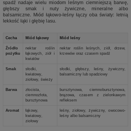
spadź nadaje wielu miodom leśnym ciemniejszą barwę,
głębszy smak i nuty żywiczne, mineralne albo
balsamiczne. Miód łąkowo-leśny łączy oba światy: letnią
lekkość łąki i głębię lasu.
Cecha
Miód łąkowy
Miód leśny
Źródło
nektar roślin
nektar roślin leśnych, ziół, drzew,
pożytku
łąkowych, ziół i
krzewów oraz czasem spadź
kwiatów
Smak
słodki,
słodki, głębszy, leśny, żywiczny,
kwiatowy,
balsamiczny lub spadziowy
ziołowy, świeży
Barwa
złocista,
bursztynowa, ciemnobursztynowa,
ciemnozłota,
brązowa, czasem z zielonkawym
bursztynowa
refleksem
Aromat
łąkowy,
leśny, ziołowy, żywiczny, owocowo-
kwiatowy,
leśny albo balsamiczny
ziołowy