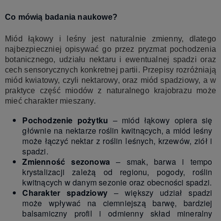
Co mówią badania naukowe?
Miód łąkowy i leśny jest naturalnie zmienny, dlatego
najbezpieczniej opisywać go przez pryzmat pochodzenia
botanicznego, udziału nektaru i ewentualnej spadzi oraz
cech sensorycznych konkretnej partii. Przepisy rozróżniają
miód kwiatowy, czyli nektarowy, oraz miód spadziowy, a w
praktyce część miodów z naturalnego krajobrazu może
mieć charakter mieszany.
Pochodzenie pożytku
– miód łąkowy opiera się
głównie na nektarze roślin kwitnących, a miód leśny
może łączyć nektar z roślin leśnych, krzewów, ziół i
spadzi.
Zmienność sezonowa
– smak, barwa i tempo
krystalizacji zależą od regionu, pogody, roślin
kwitnących w danym sezonie oraz obecności spadzi.
Charakter spadziowy
– większy udział spadzi
może wpływać na ciemniejszą barwę, bardziej
balsamiczny profil i odmienny skład mineralny