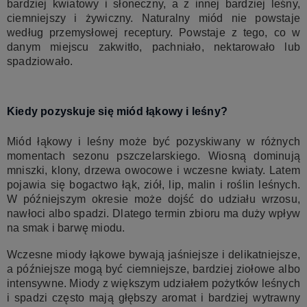
bardziej kwiatowy i słoneczny, a z innej bardziej leśny,
ciemniejszy i żywiczny. Naturalny miód nie powstaje
według przemysłowej receptury. Powstaje z tego, co w
danym miejscu zakwitło, pachniało, nektarowało lub
spadziowało.
Kiedy pozyskuje się miód łąkowy i leśny?
Miód łąkowy i leśny może być pozyskiwany w różnych
momentach sezonu pszczelarskiego. Wiosną dominują
mniszki, klony, drzewa owocowe i wczesne kwiaty. Latem
pojawia się bogactwo łąk, ziół, lip, malin i roślin leśnych.
W późniejszym okresie może dojść do udziału wrzosu,
nawłoci albo spadzi. Dlatego termin zbioru ma duży wpływ
na smak i barwę miodu.
Wczesne miody łąkowe bywają jaśniejsze i delikatniejsze,
a późniejsze mogą być ciemniejsze, bardziej ziołowe albo
intensywne. Miody z większym udziałem pożytków leśnych
i spadzi często mają głębszy aromat i bardziej wytrawny