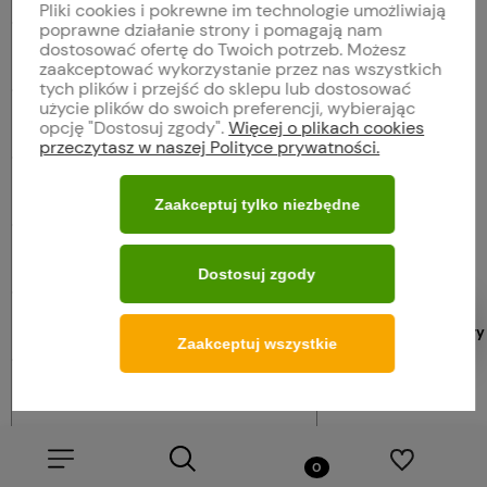
Pliki cookies i pokrewne im technologie umożliwiają
poprawne działanie strony i pomagają nam
dostosować ofertę do Twoich potrzeb. Możesz
Miód kminkowy
zaakceptować wykorzystanie przez nas wszystkich
tych plików i przejść do sklepu lub dostosować
użycie plików do swoich preferencji, wybierając
Miód gryczany
opcję "Dostosuj zgody".
Więcej o plikach cookies
przeczytasz w naszej Polityce prywatności.
Miód nawłociowy
Zaakceptuj tylko niezbędne
Miód lipowy
Dostosuj zgody
Miód mniszkowy
Ukryj filtry
Zaakceptuj wszystkie
Miód spadziowy
Miód wrzosowy