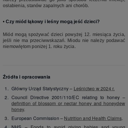
osłabienia, stanów zapalnych ani chorób.
• Czy miód łąkowy i leśny mogą jeść dzieci?
Miód mogą spożywać dzieci powyżej 12. miesiąca życia,
jeśli nie ma przeciwwskazań. Miodu nie należy podawać
niemowlętom poniżej 1. roku życia.
Źródła i opracowania
Główny Urząd Statystyczny –
Leśnictwo w 2024 r.
Council Directive 2001/110/EC relating to honey –
definition of blossom or nectar honey and honeydew
honey
.
European Commission –
Nutrition and Health Claims
.
NHS –
Foods to avoid giving babies and young