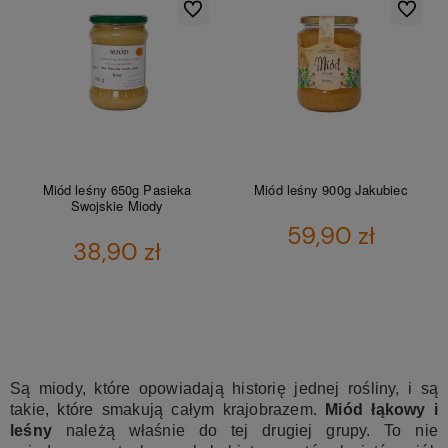
Do ulubionych
Do ulubio
Miód leśny 650g Pasieka
Miód leśny 900g Jakubiec
Swojskie Miody
59,90 zł
38,90 zł
DO KOSZYKA
DO KOSZYKA
Są miody, które opowiadają historię jednej rośliny, i są
takie, które smakują całym krajobrazem.
Miód łąkowy i
leśny
należą właśnie do tej drugiej grupy. To nie