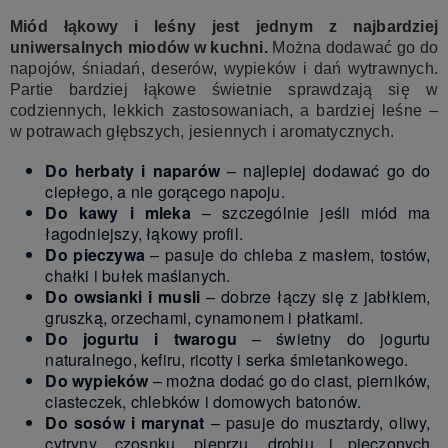
Miód łąkowy i leśny jest jednym z najbardziej
uniwersalnych miodów w kuchni.
Można dodawać go do
napojów, śniadań, deserów, wypieków i dań wytrawnych.
Partie bardziej łąkowe świetnie sprawdzają się w
codziennych, lekkich zastosowaniach, a bardziej leśne –
w potrawach głębszych, jesiennych i aromatycznych.
Do herbaty i naparów
– najlepiej dodawać go do
ciepłego, a nie gorącego napoju.
Do kawy i mleka
– szczególnie jeśli miód ma
łagodniejszy, łąkowy profil.
Do pieczywa
– pasuje do chleba z masłem, tostów,
chałki i bułek maślanych.
Do owsianki i musli
– dobrze łączy się z jabłkiem,
gruszką, orzechami, cynamonem i płatkami.
Do jogurtu i twarogu
– świetny do jogurtu
naturalnego, kefiru, ricotty i serka śmietankowego.
Do wypieków
– można dodać go do ciast, pierników,
ciasteczek, chlebków i domowych batonów.
Do sosów i marynat
– pasuje do musztardy, oliwy,
cytryny, czosnku, pieprzu, drobiu i pieczonych