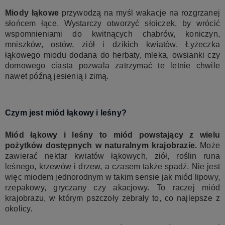
Miody łąkowe
przywodzą na myśl wakacje na rozgrzanej
słońcem łące. Wystarczy otworzyć słoiczek, by wrócić
wspomnieniami do kwitnących chabrów, koniczyn,
mniszków, ostów, ziół i dzikich kwiatów. Łyżeczka
łąkowego miodu dodana do herbaty, mleka, owsianki czy
domowego ciasta pozwala zatrzymać te letnie chwile
nawet późną jesienią i zimą.
Czym jest miód łąkowy i leśny?
Miód łąkowy i leśny to miód powstający z wielu
pożytków dostępnych w naturalnym krajobrazie.
Może
zawierać nektar kwiatów łąkowych, ziół, roślin runa
leśnego, krzewów i drzew, a czasem także spadź. Nie jest
więc miodem jednorodnym w takim sensie jak miód lipowy,
rzepakowy, gryczany czy akacjowy. To raczej miód
krajobrazu, w którym pszczoły zebrały to, co najlepsze z
okolicy.