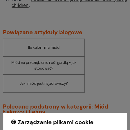
children
.
Powiązane artykuły blogowe
Ile kalorii ma miód
Miód na przeziębienie i ból gardłą - jak
stosować?
Jaki miód jest najzdrowszy?
Polecane podstrony w kategorii: Miód
Łąkowy i Leśny
🍪 Zarządzanie plikami cookie
Miód faceliowy