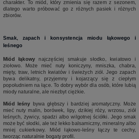
charakter. To miód, który zmienia się razem z sezonem,
dlatego warto próbować go z różnych pasiek i różnych
zbiorów.
Smak, zapach i konsystencja miodu łąkowego i
leśnego
Miód łąkowy
najczęściej smakuje słodko, kwiatowo i
ziołowo. Może mieć nuty koniczyny, mniszka, chabra,
mięty, traw, letnich kwiatów i świeżych ziół. Jego zapach
bywa delikatny, przyjemny i kojarzący się z ciepłym
popołudniem na łące. To dobry wybór dla osób, które lubią
miody naturalne, ale niezbyt ciężkie.
Miód leśny
bywa głębszy i bardziej aromatyczny. Może
mieć nuty malin, borówek, lipy, dzikiej róży, wrzosu, ziół
leśnych, żywicy, spadzi albo wilgotnej ściółki. Jego smak
może być słodki, ale też lekko balsamiczny, mineralny albo
mniej cukierkowy. Miód łąkowo-leśny łączy te cechy,
tworząc naturalnie bogaty profil.