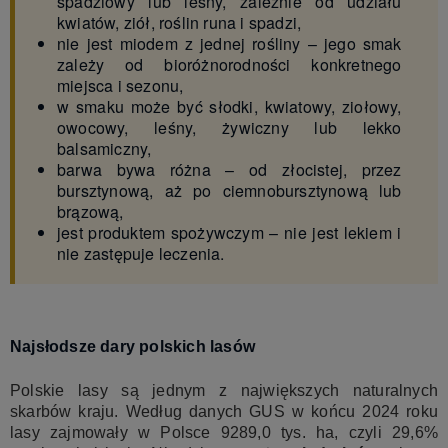
spadziowy lub leśny, zależnie od udziału
kwiatów, ziół, roślin runa i spadzi,
nie jest miodem z jednej rośliny – jego smak
zależy od bioróżnorodności konkretnego
miejsca i sezonu,
w smaku może być słodki, kwiatowy, ziołowy,
owocowy, leśny, żywiczny lub lekko
balsamiczny,
barwa bywa różna – od złocistej, przez
bursztynową, aż po ciemnobursztynową lub
brązową,
jest produktem spożywczym – nie jest lekiem i
nie zastępuje leczenia.
Najsłodsze dary polskich lasów
Polskie lasy są jednym z największych naturalnych
skarbów kraju. Według danych GUS w końcu 2024 roku
lasy zajmowały w Polsce 9289,0 tys. ha, czyli 29,6%