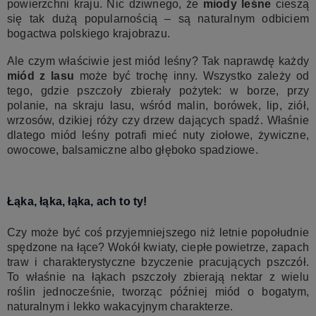
powierzchni kraju. Nic dziwnego, że
miody leśne
cieszą
się tak dużą popularnością – są naturalnym odbiciem
bogactwa polskiego krajobrazu.
Ale czym właściwie jest miód leśny? Tak naprawdę każdy
miód z lasu
może być trochę inny. Wszystko zależy od
tego, gdzie pszczoły zbierały pożytek: w borze, przy
polanie, na skraju lasu, wśród malin, borówek, lip, ziół,
wrzosów, dzikiej róży czy drzew dających spadź. Właśnie
dlatego miód leśny potrafi mieć nuty ziołowe, żywiczne,
owocowe, balsamiczne albo głęboko spadziowe.
Łąka, łąka, łąka, ach to ty!
Czy może być coś przyjemniejszego niż letnie popołudnie
spędzone na łące? Wokół kwiaty, ciepłe powietrze, zapach
traw i charakterystyczne bzyczenie pracujących pszczół.
To właśnie na łąkach pszczoły zbierają nektar z wielu
roślin jednocześnie, tworząc później miód o bogatym,
naturalnym i lekko wakacyjnym charakterze.