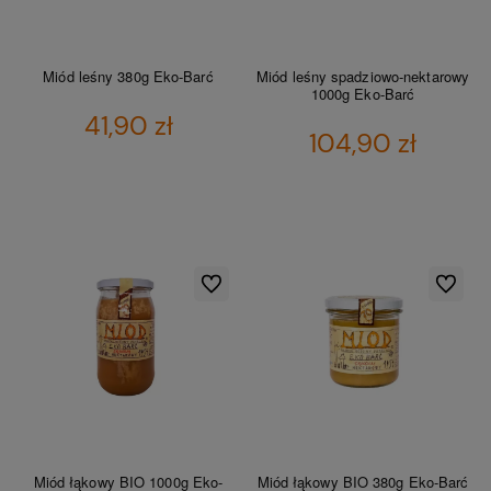
Miód leśny 380g Eko-Barć
Miód leśny spadziowo-nektarowy
1000g Eko-Barć
41,90 zł
104,90 zł
DO KOSZYKA
DO KOSZYKA
Do ulubionych
Do ulubio
Miód łąkowy BIO 1000g Eko-
Miód łąkowy BIO 380g Eko-Barć