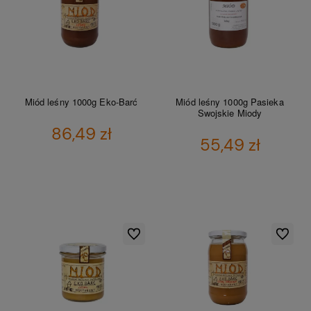
Miód leśny 1000g Eko-Barć
Miód leśny 1000g Pasieka
Swojskie Miody
86,49 zł
55,49 zł
DO KOSZYKA
DO KOSZYKA
Do ulubionych
Do ulubio