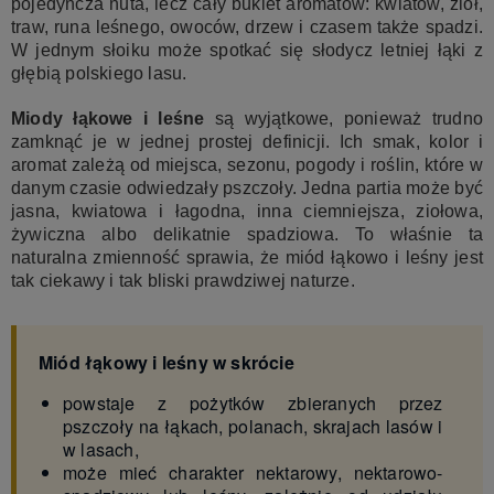
pojedyncza nuta, lecz cały bukiet aromatów: kwiatów, ziół,
traw, runa leśnego, owoców, drzew i czasem także spadzi.
W jednym słoiku może spotkać się słodycz letniej łąki z
głębią polskiego lasu.
Miody łąkowe i leśne
są wyjątkowe, ponieważ trudno
zamknąć je w jednej prostej definicji. Ich smak, kolor i
aromat zależą od miejsca, sezonu, pogody i roślin, które w
danym czasie odwiedzały pszczoły. Jedna partia może być
jasna, kwiatowa i łagodna, inna ciemniejsza, ziołowa,
żywiczna albo delikatnie spadziowa. To właśnie ta
naturalna zmienność sprawia, że miód łąkowo i leśny jest
tak ciekawy i tak bliski prawdziwej naturze.
Miód łąkowy i leśny w skrócie
powstaje z pożytków zbieranych przez
pszczoły na łąkach, polanach, skrajach lasów i
w lasach,
może mieć charakter nektarowy, nektarowo-