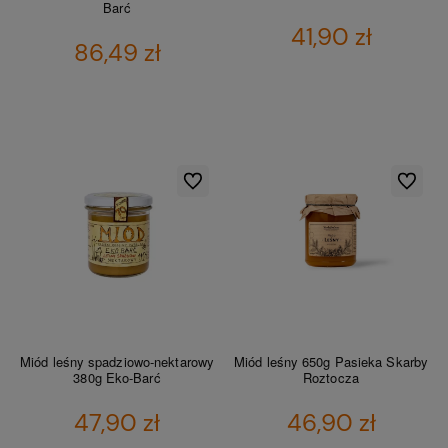
Barć
41,90 zł
86,49 zł
DO KOSZYKA
DO KOSZYKA
Do ulubionych
Do ulubio
Miód leśny spadziowo-nektarowy
Miód leśny 650g Pasieka Skarby
380g Eko-Barć
Roztocza
47,90 zł
46,90 zł