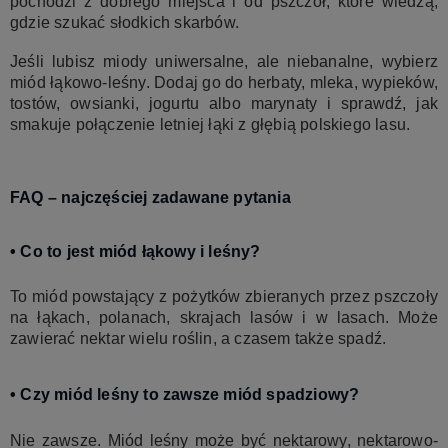
pochodzi z dobrego miejsca i od pszczół, które wiedzą,
gdzie szukać słodkich skarbów.
Jeśli lubisz miody uniwersalne, ale niebanalne, wybierz
miód łąkowo-leśny. Dodaj go do herbaty, mleka, wypieków,
tostów, owsianki, jogurtu albo marynaty i sprawdź, jak
smakuje połączenie letniej łąki z głębią polskiego lasu.
FAQ – najczęściej zadawane pytania
• Co to jest miód łąkowy i leśny?
To miód powstający z pożytków zbieranych przez pszczoły
na łąkach, polanach, skrajach lasów i w lasach. Może
zawierać nektar wielu roślin, a czasem także spadź.
• Czy miód leśny to zawsze miód spadziowy?
Nie zawsze. Miód leśny może być nektarowy, nektarowo-