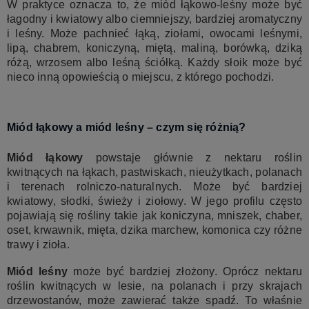
W praktyce oznacza to, że miód łąkowo-leśny może być
łagodny i kwiatowy albo ciemniejszy, bardziej aromatyczny
i leśny. Może pachnieć łąką, ziołami, owocami leśnymi,
lipą, chabrem, koniczyną, miętą, maliną, borówką, dziką
różą, wrzosem albo leśną ściółką. Każdy słoik może być
nieco inną opowieścią o miejscu, z którego pochodzi.
Miód łąkowy a miód leśny – czym się różnią?
Miód łąkowy
powstaje głównie z nektaru roślin
kwitnących na łąkach, pastwiskach, nieużytkach, polanach
i terenach rolniczo-naturalnych. Może być bardziej
kwiatowy, słodki, świeży i ziołowy. W jego profilu często
pojawiają się rośliny takie jak koniczyna, mniszek, chaber,
oset, krwawnik, mięta, dzika marchew, komonica czy różne
trawy i zioła.
Miód leśny
może być bardziej złożony. Oprócz nektaru
roślin kwitnących w lesie, na polanach i przy skrajach
drzewostanów, może zawierać także spadź. To właśnie