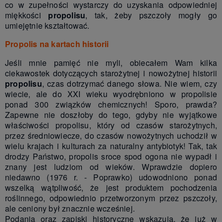
co w zupełności wystarczy do uzyskania odpowiedniej
miękkości
propolisu
, tak, żeby pszczoły mogły go
umiejętnie kształtować.
Propolis na kartach historii
Jeśli mnie pamięć nie myli, obiecałem Wam kilka
ciekawostek dotyczących starożytnej i nowożytnej historii
propolisu
, czas dotrzymać danego słowa. Nie wiem, czy
wiecie, ale do XXI wieku wyodrębniono w propolisie
ponad 300 związków chemicznych! Sporo, prawda?
Zapewne nie doszłoby do tego, gdyby nie wyjątkowe
właściwości propolisu, który od czasów starożytnych,
przez średniowiecze, do czasów nowożytnych uchodził w
wielu krajach i kulturach za naturalny antybiotyk! Tak, tak
drodzy Państwo, propolis sroce spod ogona nie wypadł i
znany jest ludziom od wieków. Wprawdzie dopiero
niedawno (1976 r. - Poprawko) udowodniono ponad
wszelką wątpliwość, że jest produktem pochodzenia
roślinnego, odpowiednio przetworzonym przez pszczoły,
ale ceniony był znacznie wcześniej.
Podania oraz zapiski historyczne wskazują, że już w