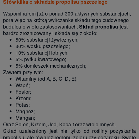
Słów kilka o składzie propolisu pszczelego
Wspominałem już o ponad 300 aktywnych substancjach,
pora więc na krótką wyliczankę składu tego cudownego
budulca o wielu zastosowaniach.
Skład propolisu
jest
bardzo zróżnicowany i składa się z około:
50% substancji żywicznych;
30% wosku pszczelego;
10% substancji lotnych;
5% pyłku kwiatowego;
5% domieszek mechanicznych;
Zawiera przy tym:
Witaminy (od A, B, C, D, E);
Wapń;
Fosfor;
Krzem;
Potas;
Magnez;
Mangan;
Oraz Selen, Krzem, Jod, Kobalt oraz wiele innych.
Skład uzależniony jest nie tylko od rośliny pozyskania
propolisu, ale również regionu zbioru czy pory roku. Swoje