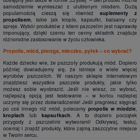
samodzielnie wymieszać z ulubionym miodem. Dużą
popularnością cieszą się również
suplementy z
propolisem
, takie jak krople, kapsułki, balsamy czy
spreje. Wybór produktów z kitem pszczelim jest naprawdę
imponujący, dzięki czemu ten cenny składnik znajduje
różnorodne zastosowanie w życiu człowieka.
Propolis, miód, pierzga, mleczko, pyłek – co wybrać?
Każde dziecko wie, że pszczoły produkują miód. Dopiero
później dowiadujemy się, że istnieje o wiele więcej
wyrobów pszczelich. W naszym sklepie internetowym
znajdziesz wszystkie pszczele produkty, jakie tylko
możesz sobie wyobrazić. Jeśli nie wiesz, co wybrać,
najlepszą opcją jest testowanie – w końcu najlepiej
uczymy się przez doświadczenie! Jeśli pragniesz sięgnąć
po coś innego niż miód, polecamy
propolis w miodzie
,
kroplach
lub
kapsułkach
. A to dopiero początek
przygody z pszczelimi wytworami! Odkrywaj, testuj,
oceniaj i znajdź produkty, które zajmą zaszczytne miejsce
w Twoim sercu.