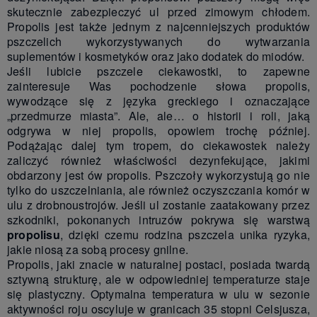
skutecznie zabezpieczyć ul przed zimowym chłodem.
Propolis jest także jednym z najcenniejszych produktów
pszczelich wykorzystywanych do wytwarzania
suplementów i kosmetyków oraz jako dodatek do miodów.
Jeśli lubicie pszczele ciekawostki, to zapewne
zainteresuje Was pochodzenie słowa propolis,
wywodzące się z języka greckiego i oznaczające
„przedmurze miasta”. Ale, ale… o historii i roli, jaką
odgrywa w niej propolis, opowiem trochę później.
Podążając dalej tym tropem, do ciekawostek należy
zaliczyć również właściwości dezynfekujące, jakimi
obdarzony jest ów propolis. Pszczoły wykorzystują go nie
tylko do uszczelniania, ale również oczyszczania komór w
ulu z drobnoustrojów. Jeśli ul zostanie zaatakowany przez
szkodniki, pokonanych intruzów pokrywa się warstwą
propolisu
, dzięki czemu rodzina pszczela unika ryzyka,
jakie niosą za sobą procesy gnilne.
Propolis, jaki znacie w naturalnej postaci, posiada twardą
sztywną strukturę, ale w odpowiedniej temperaturze staje
się plastyczny. Optymalna temperatura w ulu w sezonie
aktywności roju oscyluje w granicach 35 stopni Celsjusza,