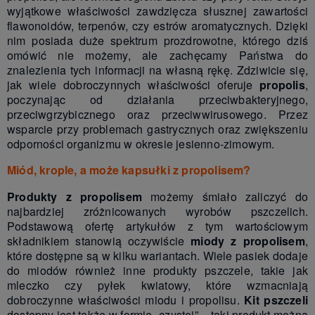
wyjątkowe właściwości zawdzięcza słusznej zawartości
flawonoidów, terpenów, czy estrów aromatycznych. Dzięki
nim posiada duże spektrum prozdrowotne, którego dziś
omówić nie możemy, ale zachęcamy Państwa do
znalezienia tych informacji na własną rękę. Zdziwicie się,
jak wiele dobroczynnych właściwości oferuje
propolis
,
poczynając od działania przeciwbakteryjnego,
przeciwgrzybicznego oraz przeciwwirusowego. Przez
wsparcie przy problemach gastrycznych oraz zwiększeniu
odporności organizmu w okresie jesienno-zimowym.
Miód, krople, a może kapsułki z propolisem?
Produkty z propolisem
możemy śmiało zaliczyć do
najbardziej zróżnicowanych wyrobów pszczelich.
Podstawową ofertę artykułów z tym wartościowym
składnikiem stanowią oczywiście
miody z propolisem
,
które dostępne są w kilku wariantach. Wiele pasiek dodaje
do miodów również inne produkty pszczele, takie jak
mleczko czy pyłek kwiatowy, które wzmacniają
dobroczynne właściwości miodu i propolisu.
Kit pszczeli
dostępny jest także w formie „czystej” – taki produkt można