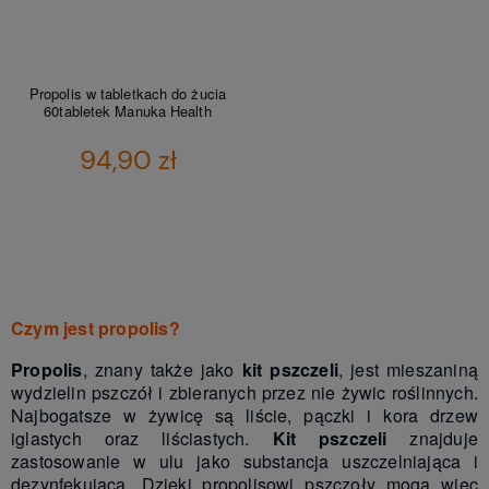
Propolis w tabletkach do żucia
60tabletek Manuka Health
94,90 zł
DO KOSZYKA
Czym jest propolis?
Propolis
, znany także jako
kit pszczeli
, jest mieszaniną
wydzielin pszczół i zbieranych przez nie żywic roślinnych.
Najbogatsze w żywicę są liście, pączki i kora drzew
iglastych oraz liściastych.
Kit pszczeli
znajduje
zastosowanie w ulu jako substancja uszczelniająca i
dezynfekująca. Dzięki propolisowi pszczoły mogą więc