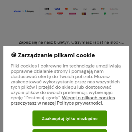
Zapisz się na nasz biuletyn. Otrzymasz rabat na słodkie 
🍪 Zarządzanie plikami cookie
Pliki cookies i pokrewne im technologie umożliwiają
poprawne działanie strony i pomagają nam
Obserwuj nas na
dostosować ofertę do Twoich potrzeb. Możesz
zaakceptować wykorzystanie przez nas wszystkich
tych plików i przejść do sklepu lub dostosować
polityce prywatności
użycie plików do swoich preferencji, wybierając
opcję "Dostosuj zgody".
Więcej o plikach cookies
przeczytasz w naszej Polityce prywatności.
MOJE KONTO
Zaakceptuj tylko niezbędne
O FIRMIE