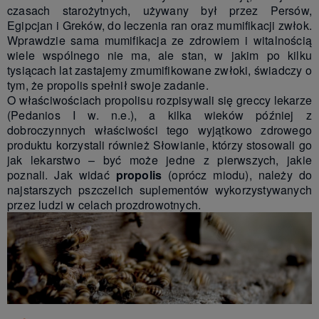
czasach starożytnych, używany był przez Persów,
Egipcjan i Greków, do leczenia ran oraz mumifikacji zwłok.
Wprawdzie sama mumifikacja ze zdrowiem i witalnością
wiele wspólnego nie ma, ale stan, w jakim po kilku
tysiącach lat zastajemy zmumifikowane zwłoki, świadczy o
tym, że propolis spełnił swoje zadanie.
O właściwościach propolisu rozpisywali się greccy lekarze
(Pedanios I w. n.e.), a kilka wieków później z
dobroczynnych właściwości tego wyjątkowo zdrowego
produktu korzystali również Słowianie, którzy stosowali go
jak lekarstwo – być może jedne z pierwszych, jakie
poznali. Jak widać
propolis
(oprócz miodu), należy do
najstarszych pszczelich suplementów wykorzystywanych
przez ludzi w celach prozdrowotnych.