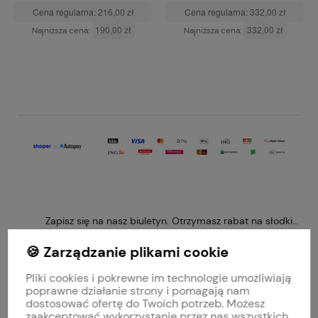
Cena regularna:
216,00 zł
Cena regularna:
332,00 zł
190,00 zł
332,00 zł
Najniższa cena:
Najniższa cena:
DO KOSZYKA
DO KOSZYKA
Zapisz się na nasz biuletyn. Otrzymasz rabat na słodkie 
🍪 Zarządzanie plikami cookie
Pliki cookies i pokrewne im technologie umożliwiają
Obserwuj nas na
poprawne działanie strony i pomagają nam
dostosować ofertę do Twoich potrzeb. Możesz
zaakceptować wykorzystanie przez nas wszystkich