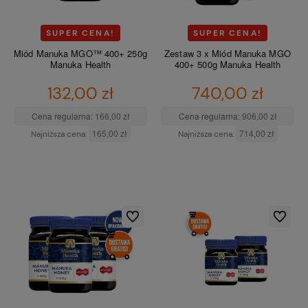
SUPER CENA!
SUPER CENA!
Miód Manuka MGO™ 400+ 250g
Zestaw 3 x Miód Manuka MGO
Manuka Health
400+ 500g Manuka Health
132,00 zł
740,00 zł
Cena regularna:
166,00 zł
Cena regularna:
906,00 zł
165,00 zł
714,00 zł
Najniższa cena:
Najniższa cena:
DO KOSZYKA
DO KOSZYKA
Do ulubionych
Do ulubio