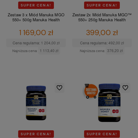
SUPER CENA!
SUPER CENA!
Zestaw 3 x Miód Manuka MGO
Zestaw 2x Miód Manuka MGO™
550+ 500g Manuka Health
550+ 250g Manuka Health
1 169,00 zł
399,00 zł
Cena regularna:
1 204,00 zł
Cena regularna:
492,00 zł
1 113,40 zł
376,20 zł
Najniższa cena:
Najniższa cena:
DO KOSZYKA
DO KOSZYKA
Do ulubionych
Do ulubio
SUPER CENA!
SUPER CENA!