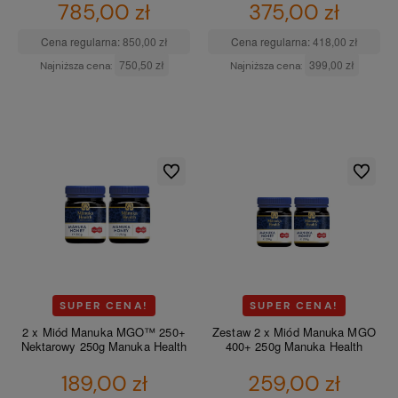
785,00 zł
375,00 zł
Cena regularna:
850,00 zł
Cena regularna:
418,00 zł
750,50 zł
399,00 zł
Najniższa cena:
Najniższa cena:
DO KOSZYKA
DO KOSZYKA
Do ulubionych
Do ulubio
SUPER CENA!
SUPER CENA!
2 x Miód Manuka MGO™ 250+
Zestaw 2 x Miód Manuka MGO
Nektarowy 250g Manuka Health
400+ 250g Manuka Health
189,00 zł
259,00 zł