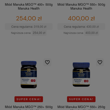
Miód Manuka MGO™ 400+ 500g
Miód Manuka MGO™ 550+ 500g
Manuka Health
Manuka Health
254,00 zł
400,00 zł
Cena regularna:
319,00 zł
Cena regularna:
430,00 zł
254,00 zł
403,00 zł
Najniższa cena:
Najniższa cena:
DO KOSZYKA
DO KOSZYKA
Do ulubionych
Do ulubio
SUPER CENA!
SUPER CENA!
Miód Manuka MGO™ 250+ 500g
Miód Manuka MGO™ 550+ 250g