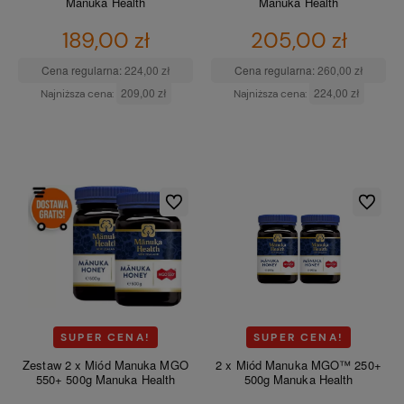
Manuka Health
Manuka Health
189,00 zł
205,00 zł
Cena regularna:
224,00 zł
Cena regularna:
260,00 zł
209,00 zł
224,00 zł
Najniższa cena:
Najniższa cena:
DO KOSZYKA
DO KOSZYKA
Do ulubionych
Do ulubio
SUPER CENA!
SUPER CENA!
Zestaw 2 x Miód Manuka MGO
2 x Miód Manuka MGO™ 250+
550+ 500g Manuka Health
500g Manuka Health