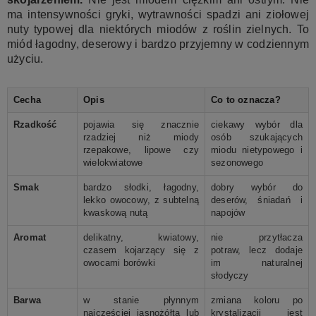
ma intensywności gryki, wytrawności spadzi ani ziołowej
nuty typowej dla niektórych miodów z roślin zielnych. To
miód łagodny, deserowy i bardzo przyjemny w codziennym
użyciu.
Cecha
Opis
Co to oznacza?
Rzadkość
pojawia się znacznie
ciekawy wybór dla
rzadziej niż miody
osób szukających
rzepakowe, lipowe czy
miodu nietypowego i
wielokwiatowe
sezonowego
Smak
bardzo słodki, łagodny,
dobry wybór do
lekko owocowy, z subtelną
deserów, śniadań i
kwaskową nutą
napojów
Aromat
delikatny, kwiatowy,
nie przytłacza
czasem kojarzący się z
potraw, lecz dodaje
owocami borówki
im naturalnej
słodyczy
Barwa
w stanie płynnym
zmiana koloru po
najczęściej jasnożółta lub
krystalizacji jest