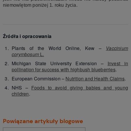
niemowlętom poniżej 1. roku życia.
Źródła i opracowania
Plants of the World Online, Kew –
Vaccinium
corymbosum
L.
Michigan State University Extension –
Invest in
pollination for success with highbush blueberries
.
European Commission –
Nutrition and Health Claims
.
NHS –
Foods to avoid giving babies and young
children
.
Powiązane artykuły blogowe