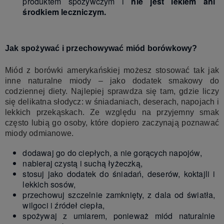
produktem spożywczym i
nie jest lekiem ani
środkiem leczniczym.
Jak spożywać i przechowywać miód borówkowy?
Miód z borówki amerykańskiej możesz stosować tak jak
inne naturalne miody – jako dodatek smakowy do
codziennej diety. Najlepiej sprawdza się tam, gdzie liczy
się delikatna słodycz: w śniadaniach, deserach, napojach i
lekkich przekąskach. Ze względu na przyjemny smak
często lubią go osoby, które dopiero zaczynają poznawać
miody odmianowe.
dodawaj go do ciepłych, a nie gorących napojów,
nabieraj czystą i suchą łyżeczką,
stosuj jako dodatek do śniadań, deserów, koktajli i
lekkich sosów,
przechowuj szczelnie zamknięty, z dala od światła,
wilgoci i źródeł ciepła,
spożywaj z umiarem, ponieważ miód naturalnie