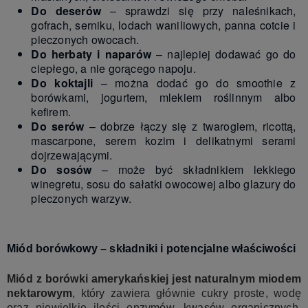
Do deserów
– sprawdzi się przy naleśnikach,
gofrach, serniku, lodach waniliowych, panna cotcie i
pieczonych owocach.
Do herbaty i naparów
– najlepiej dodawać go do
ciepłego, a nie gorącego napoju.
Do koktajli
– można dodać go do smoothie z
borówkami, jogurtem, mlekiem roślinnym albo
kefirem.
Do serów
– dobrze łączy się z twarogiem, ricottą,
mascarpone, serem kozim i delikatnymi serami
dojrzewającymi.
Do sosów
– może być składnikiem lekkiego
winegretu, sosu do sałatki owocowej albo glazury do
pieczonych warzyw.
Miód borówkowy – składniki i potencjalne właściwości
Miód z borówki amerykańskiej jest naturalnym miodem
nektarowym
, który zawiera głównie cukry proste, wodę
oraz niewielkie ilości enzymów, kwasów organicznych,