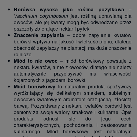
Borówka wysoka jako roślina pożytkowa
–
Vaccinium corymbosum
jest rośliną uprawianą dla
owoców, ale jej kwiaty mogą być odwiedzane przez
pszczoły zbierające nektar i pyłek.
Znaczenie zapylania
– dobre zapylenie kwiatów
borówki wpływa na jakość i wielkość plonu, dlatego
obecność zapylaczy na plantacji ma duże znaczenie
rolnicze.
Miód to nie owoc
– miód borówkowy powstaje z
nektaru kwiatów, a nie z owoców, dlatego nie należy
automatycznie przypisywać mu właściwości
kojarzonych z jagodami borówki.
Miód borówkowy
to naturalny produkt spożywczy
wyróżniający się delikatnym smakiem, subtelnym
owocowo-kwiatowym aromatem oraz jasną, złocistą
barwą. Pozyskiwany z nektaru kwiatów borówki jest
ceniony za swoje walory smakowe i kulinarne. Opis
produktu odnosi się do jego cech
charakterystycznych, pochodzenia i zastosowania
kulinarnego. Miód borówkowy jest naturalnym