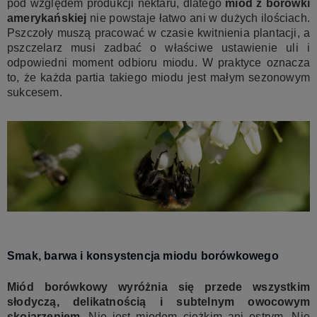
pod względem produkcji nektaru, dlatego
miód z borówki
amerykańskiej
nie powstaje łatwo ani w dużych ilościach.
Pszczoły muszą pracować w czasie kwitnienia plantacji, a
pszczelarz musi zadbać o właściwe ustawienie uli i
odpowiedni moment odbioru miodu. W praktyce oznacza
to, że każda partia takiego miodu jest małym sezonowym
sukcesem.
Smak, barwa i konsystencja miodu borówkowego
Miód borówkowy wyróżnia się przede wszystkim
słodyczą, delikatnością i subtelnym owocowym
skojarzeniem.
Nie jest miodem ciężkim ani ostrym. Nie