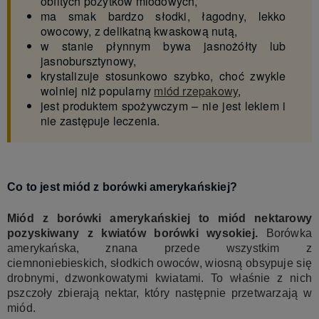
obfitych pożytków miodowych,
ma smak bardzo słodki, łagodny, lekko
owocowy, z delikatną kwaskową nutą,
w stanie płynnym bywa jasnożółty lub
jasnobursztynowy,
krystalizuje stosunkowo szybko, choć zwykle
wolniej niż popularny
miód rzepakowy
,
jest produktem spożywczym – nie jest lekiem i
nie zastępuje leczenia.
Co to jest miód z borówki amerykańskiej?
Miód z borówki amerykańskiej to miód nektarowy
pozyskiwany z kwiatów borówki wysokiej.
Borówka
amerykańska, znana przede wszystkim z
ciemnoniebieskich, słodkich owoców, wiosną obsypuje się
drobnymi, dzwonkowatymi kwiatami. To właśnie z nich
pszczoły zbierają nektar, który następnie przetwarzają w
miód.