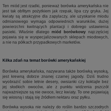
Ten miód jest rzadki, ponieważ borówka amerykańska nie
jest tak obfitym pożytkiem jak rzepak, lipa czy gryka. Jej
kwiaty są atrakcyjne dla zapylaczy, ale uzyskanie miodu
odmianowego wymaga odpowiednich warunków, dużej
powierzchni kwitnących plantacji i dobrego ustawienia
pasieki. Właśnie dlatego
miód borówkowy
najczęściej
pojawia się w wyspecjalizowanych sklepach miodowych,
a nie na półkach przypadkowych marketów.
Kilka zdań na temat borówki amerykańskiej
Borówka amerykańska, nazywana także borówką wysoką,
jest krewną dobrze znanej czarnej jagody. Dziś trudno
wyobrazić sobie letnie desery, owsianki czy koktajle bez
jej słodkich owoców, ale z punktu widzenia pszczół
najważniejsze są nie owoce, lecz kwiaty. To one pojawiają
się wiosną i stają się źródłem nektaru oraz pyłku.
Borówka wysoka nie należy do roślin bardzo szczodrych