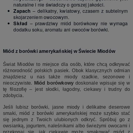
naturalne i nie świadczy o gorszej jakości.
Zapach
– delikatny, kwiatowy, czasem z subtelnym
skojarzeniem owocowym.
Skład
– prawdziwy miód borówkowy nie wymaga
dodatku soku, aromatu ani owoców borówki.
Miód z borówki amerykańskiej w Świecie Miodów
Świat Miodów to miejsce dla osób, które chcą odkrywać
różnorodność polskich pasiek. Obok klasycznych odmian
znajdziesz u nas także miody rzadkie, sezonowe i
nieoczywiste.
Miód borówkowy
doskonale wpisuje się w
tę filozofię – jest słodki, łagodny, ciekawy i trudny do
zdobycia.
Jeśli lubisz borówki, jasne miody i delikatne deserowe
smaki, miód z borówki amerykańskiej może szybko stać
się jednym z Twoich ulubionych odkryć. Spróbuj go z
owsianką, jogurtem, naleśnikami albo świeżymi owocami i
przekonaj się, jak ciekawie może smakować miód z