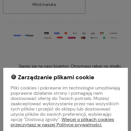
Miód manuka
Zapisz się na nasz biuletyn. Otrzymasz rabat na słodkie 
🍪 Zarządzanie plikami cookie
Pliki cookies i pokrewne im technologie umożliwiają
poprawne działanie strony i pomagają nam
Obserwuj nas na
dostosować ofertę do Twoich potrzeb. Możesz
zaakceptować wykorzystanie przez nas wszystkich
tych plików i przejść do sklepu lub dostosować
polityce prywatności
użycie plików do swoich preferencji, wybierając
opcję "Dostosuj zgody".
Więcej o plikach cookies
przeczytasz w naszej Polityce prywatności.