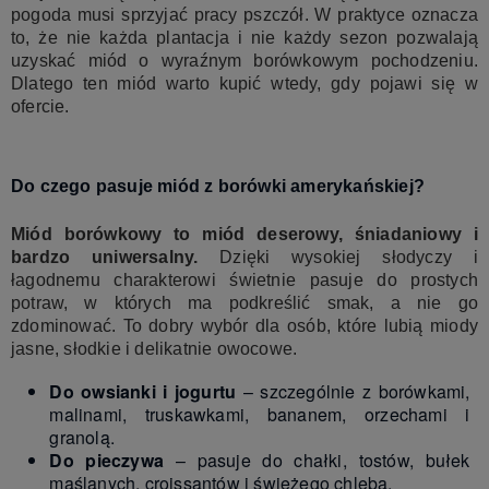
pogoda musi sprzyjać pracy pszczół. W praktyce oznacza
to, że nie każda plantacja i nie każdy sezon pozwalają
uzyskać miód o wyraźnym borówkowym pochodzeniu.
Dlatego ten miód warto kupić wtedy, gdy pojawi się w
ofercie.
Do czego pasuje miód z borówki amerykańskiej?
Miód borówkowy to miód deserowy, śniadaniowy i
bardzo uniwersalny.
Dzięki wysokiej słodyczy i
łagodnemu charakterowi świetnie pasuje do prostych
potraw, w których ma podkreślić smak, a nie go
zdominować. To dobry wybór dla osób, które lubią miody
jasne, słodkie i delikatnie owocowe.
Do owsianki i jogurtu
– szczególnie z borówkami,
malinami, truskawkami, bananem, orzechami i
granolą.
Do pieczywa
– pasuje do chałki, tostów, bułek
maślanych, croissantów i świeżego chleba.