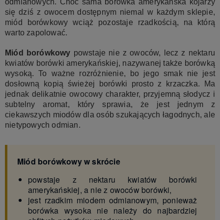
odmianowych. Choć sama borówka amerykańska kojarzy
się dziś z owocem dostępnym niemal w każdym sklepie,
miód borówkowy wciąż pozostaje rzadkością, na którą
warto zapolować.
Miód borówkowy
powstaje nie z owoców, lecz z nektaru
kwiatów borówki amerykańskiej, nazywanej także borówką
wysoką. To ważne rozróżnienie, bo jego smak nie jest
dosłowną kopią świeżej borówki prosto z krzaczka. Ma
jednak delikatnie owocowy charakter, przyjemną słodycz i
subtelny aromat, który sprawia, że jest jednym z
ciekawszych miodów dla osób szukających łagodnych, ale
nietypowych odmian.
Miód borówkowy w skrócie
powstaje z nektaru kwiatów borówki
amerykańskiej, a nie z owoców borówki,
jest rzadkim miodem odmianowym, ponieważ
borówka wysoka nie należy do najbardziej