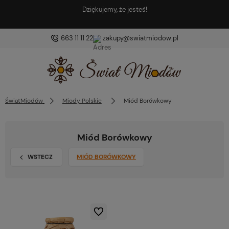
Dziękujemy, że jesteś!
663 11 11 22
zakupy@swiatmiodow.pl
ŚwiatMiodów
Miody Polskie
Miód Borówkowy
Miód Borówkowy
WSTECZ
MIÓD BORÓWKOWY
Do ulubionych