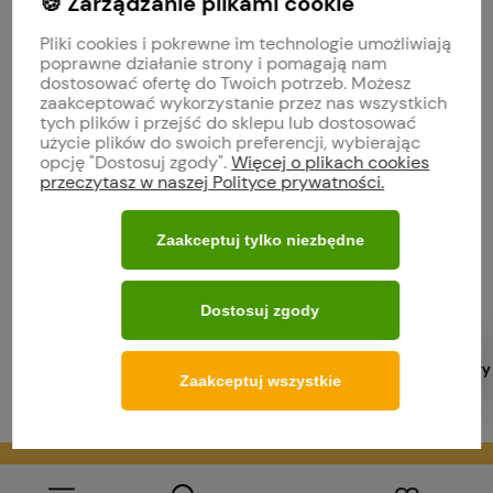
🍪 Zarządzanie plikami cookie
Pliki cookies i pokrewne im technologie umożliwiają
Obserwuj nas na
poprawne działanie strony i pomagają nam
dostosować ofertę do Twoich potrzeb. Możesz
zaakceptować wykorzystanie przez nas wszystkich
tych plików i przejść do sklepu lub dostosować
polityce prywatności
użycie plików do swoich preferencji, wybierając
opcję "Dostosuj zgody".
Więcej o plikach cookies
przeczytasz w naszej Polityce prywatności.
MOJE KONTO
Zaakceptuj tylko niezbędne
O FIRMIE
Dostosuj zgody
WARUNKI ZAKUPÓW
Ukryj filtry
POMOC
Zaakceptuj wszystkie
Sklep internetowy Shoper.pl
Szablon Shoper Modern 3.0™
od