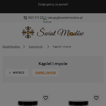
Dziękujemy, że jesteś!
663 11 11 22
zakupy@swiatmiodow.pl
ŚwiatMiodów
Kosmetyki
Kąpiel i mycie
Kąpiel i mycie
WSTECZ
KĄPIEL I MYCIE
Do ulubionych
Do ulubio