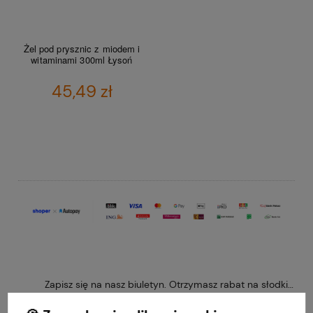
Żel pod prysznic z miodem i
witaminami 300ml Łysoń
45,49 zł
DO KOSZYKA
Zapisz się na nasz biuletyn. Otrzymasz rabat na słodkie 