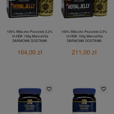
100% Mleczko Pszczele 2,2%
100% Mleczko Pszczele 2,5%
10-HDA 100g MannaVita
10-HDA 100g MannaVita
DARMOWA DOSTAWA
DARMOWA DOSTAWA
164,00 zł
211,00 zł
DO KOSZYKA
DO KOSZYKA
Do ulubionych
Do ulubio