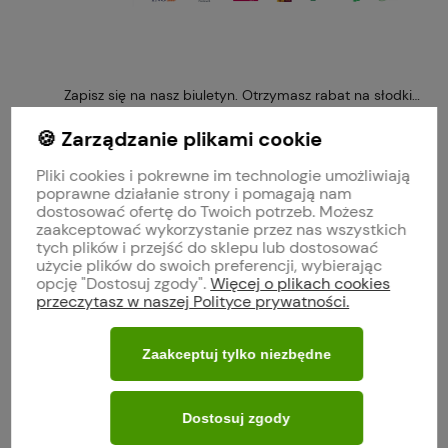
Zapisz się na nasz biuletyn. Otrzymasz rabat na słodkie 
🍪 Zarządzanie plikami cookie
Pliki cookies i pokrewne im technologie umożliwiają
poprawne działanie strony i pomagają nam
Obserwuj nas na
dostosować ofertę do Twoich potrzeb. Możesz
zaakceptować wykorzystanie przez nas wszystkich
tych plików i przejść do sklepu lub dostosować
polityce prywatności
użycie plików do swoich preferencji, wybierając
opcję "Dostosuj zgody".
Więcej o plikach cookies
przeczytasz w naszej Polityce prywatności.
MOJE KONTO
Zaakceptuj tylko niezbędne
O FIRMIE
Dostosuj zgody
WARUNKI ZAKUPÓW