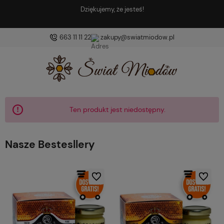
Znajdź coś dobrego i coś zdrow
663 11 11 22
zakupy@swiatmiodow.pl
Ten produkt jest niedostępny.
Nasze Bestesllery
Do ulubionych
Do ulubio