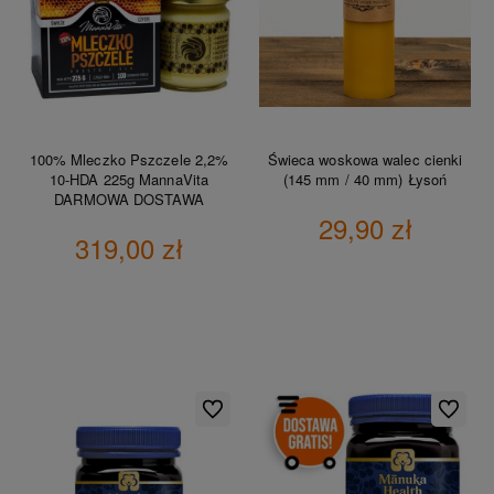
100% Mleczko Pszczele 2,2%
Świeca woskowa walec cienki
10-HDA 225g MannaVita
(145 mm / 40 mm) Łysoń
DARMOWA DOSTAWA
29,90 zł
319,00 zł
DO KOSZYKA
DO KOSZYKA
Do ulubionych
Do ulubio