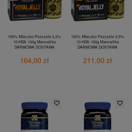
100% Mleczko Pszczele 2,2%
100% Mleczko Pszczele 2,5%
10-HDA 100g MannaVita
10-HDA 100g MannaVita
DARMOWA DOSTAWA
DARMOWA DOSTAWA
164,00 zł
211,00 zł
DO KOSZYKA
DO KOSZYKA
Do ulubionych
Do ulubio