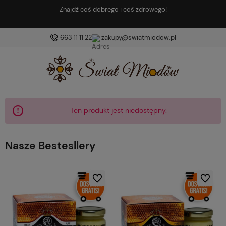
brego i coś zdrowego!
Dzięku
663 11 11 22
zakupy@swiatmiodow.pl
Ten produkt jest niedostępny.
Nasze Bestesllery
Do ulubionych
Do ulubio