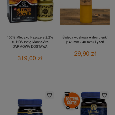
100% Mleczko Pszczele 2,2%
Świeca woskowa walec cienki
10-HDA 225g MannaVita
(145 mm / 40 mm) Łysoń
DARMOWA DOSTAWA
29,90 zł
319,00 zł
DO KOSZYKA
DO KOSZYKA
Do ulubionych
Do ulubio