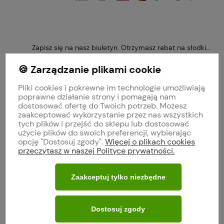
Zapisz się na nasz biuletyn. Otrzymasz rabat na słodkie 
🍪 Zarządzanie plikami cookie
Pliki cookies i pokrewne im technologie umożliwiają
poprawne działanie strony i pomagają nam
Obserwuj nas na
dostosować ofertę do Twoich potrzeb. Możesz
zaakceptować wykorzystanie przez nas wszystkich
tych plików i przejść do sklepu lub dostosować
polityce prywatności
użycie plików do swoich preferencji, wybierając
opcję "Dostosuj zgody".
Więcej o plikach cookies
przeczytasz w naszej Polityce prywatności.
MOJE KONTO
Zaakceptuj tylko niezbędne
O FIRMIE
Dostosuj zgody
WARUNKI ZAKUPÓW