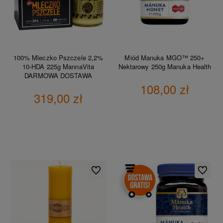
100% Mleczko Pszczele 2,2%
Miód Manuka MGO™ 250+
10-HDA 225g MannaVita
Nektarowy 250g Manuka Health
DARMOWA DOSTAWA
108,00 zł
319,00 zł
DO KOSZYKA
DO KOSZYKA
Do ulubionych
Do ulubio