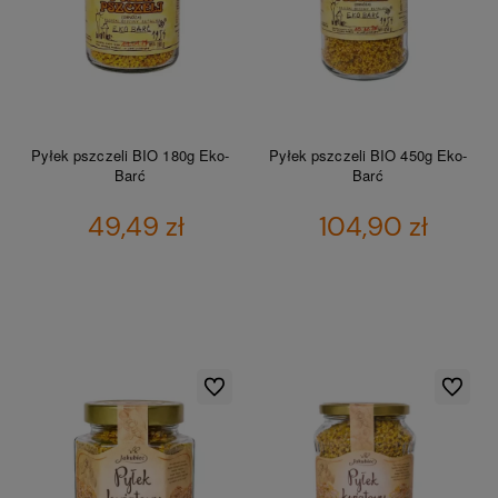
Pyłek pszczeli BIO 180g Eko-
Pyłek pszczeli BIO 450g Eko-
Barć
Barć
49,49 zł
104,90 zł
DO KOSZYKA
DO KOSZYKA
Do ulubionych
Do ulubio