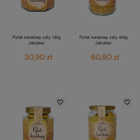
Pyłek kwiatowy cały 180g
Pyłek kwiatowy cały 400g
Jakubiec
Jakubiec
30,90 zł
60,90 zł
DO KOSZYKA
DO KOSZYKA
Do ulubionych
Do ulubio