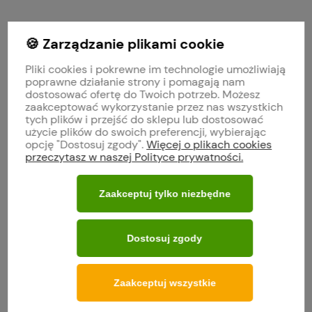
🍪 Zarządzanie plikami cookie
Zapisz się na nasz biuletyn. Otrzymasz rabat na słodk
Pliki cookies i pokrewne im technologie umożliwiają
poprawne działanie strony i pomagają nam
dostosować ofertę do Twoich potrzeb. Możesz
zaakceptować wykorzystanie przez nas wszystkich
Obserwuj nas na
tych plików i przejść do sklepu lub dostosować
użycie plików do swoich preferencji, wybierając
opcję "Dostosuj zgody".
Więcej o plikach cookies
polityce prywatności
przeczytasz w naszej Polityce prywatności.
Zaakceptuj tylko niezbędne
MOJE KONTO
Dostosuj zgody
O FIRMIE
WARUNKI ZAKUPÓW
Zaakceptuj wszystkie
POMOC