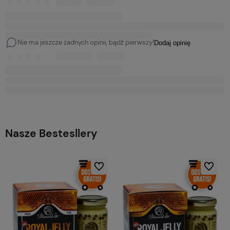
Nie ma jeszcze żadnych opinii, bądź pierwszy!
Dodaj opinię
Nasze Bestesllery
Do ulubionych
Do ulubio