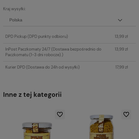
Kraj wysyłki:
DPD Pickup
(DPD punkty odbioru)
13,99 zł
InPost Paczkomaty 24/7
(Dostawa bezpośrednio do
13,99 zł
Paczkomatu (1-3 dni robocze).)
Kurier DPD
(Dostawa do 24h od wysyłki)
17,99 zł
Inne z tej kategorii
Do ulubionych
Do ulubio