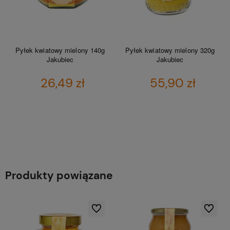
Pyłek kwiatowy mielony 140g
Pyłek kwiatowy mielony 320g
Jakubiec
Jakubiec
26,49 zł
55,90 zł
DO KOSZYKA
DO KOSZYKA
Produkty powiązane
ionych
Do ulubionych
Do ulubio