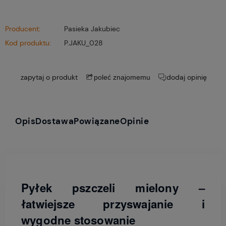
Producent:
Pasieka Jakubiec
Kod produktu:
P.JAKU_028
zapytaj o produkt
dodaj opinię
poleć znajomemu
Opis
Dostawa
Powiązane
Opinie
Pyłek pszczeli mielony –
łatwiejsze przyswajanie i
wygodne stosowanie