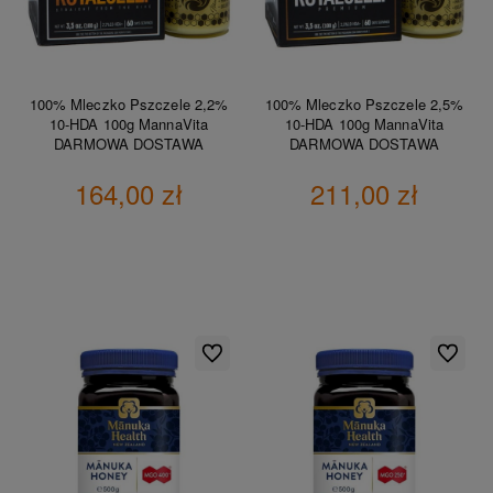
100% Mleczko Pszczele 2,2%
100% Mleczko Pszczele 2,5%
10-HDA 100g MannaVita
10-HDA 100g MannaVita
DARMOWA DOSTAWA
DARMOWA DOSTAWA
164,00 zł
211,00 zł
DO KOSZYKA
DO KOSZYKA
Do ulubionych
Do ulubio