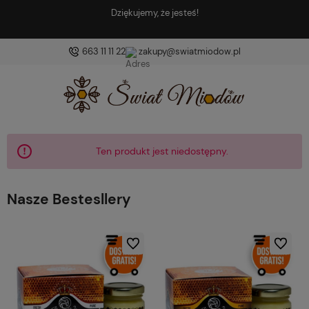
Znajdź coś dobrego i coś zdrow
663 11 11 22
zakupy@swiatmiodow.pl
Ten produkt jest niedostępny.
Nasze Bestesllery
Do ulubionych
Do ulubio