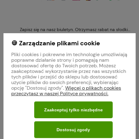
Zapisz się na nasz biuletyn. Otrzymasz rabat na słodkie 
🍪 Zarządzanie plikami cookie
Pliki cookies i pokrewne im technologie umożliwiają
poprawne działanie strony i pomagają nam
Obserwuj nas na
dostosować ofertę do Twoich potrzeb. Możesz
zaakceptować wykorzystanie przez nas wszystkich
tych plików i przejść do sklepu lub dostosować
polityce prywatności
użycie plików do swoich preferencji, wybierając
opcję "Dostosuj zgody".
Więcej o plikach cookies
przeczytasz w naszej Polityce prywatności.
MOJE KONTO
Zaakceptuj tylko niezbędne
O FIRMIE
Dostosuj zgody
WARUNKI ZAKUPÓW