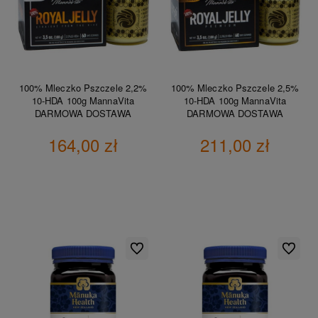
100% Mleczko Pszczele 2,2%
100% Mleczko Pszczele 2,5%
10-HDA 100g MannaVita
10-HDA 100g MannaVita
DARMOWA DOSTAWA
DARMOWA DOSTAWA
164,00 zł
211,00 zł
DO KOSZYKA
DO KOSZYKA
Do ulubionych
Do ulubio