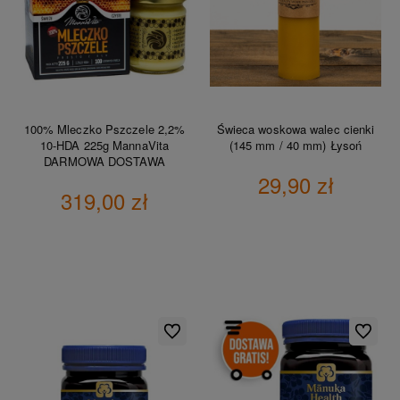
100% Mleczko Pszczele 2,2%
Świeca woskowa walec cienki
10-HDA 225g MannaVita
(145 mm / 40 mm) Łysoń
DARMOWA DOSTAWA
29,90 zł
319,00 zł
DO KOSZYKA
DO KOSZYKA
Do ulubionych
Do ulubio