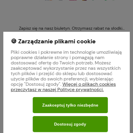
Zapisz się na nasz biuletyn. Otrzymasz rabat na słodkie 
🍪 Zarządzanie plikami cookie
Pliki cookies i pokrewne im technologie umożliwiają
poprawne działanie strony i pomagają nam
Obserwuj nas na
dostosować ofertę do Twoich potrzeb. Możesz
zaakceptować wykorzystanie przez nas wszystkich
tych plików i przejść do sklepu lub dostosować
polityce prywatności
użycie plików do swoich preferencji, wybierając
opcję "Dostosuj zgody".
Więcej o plikach cookies
przeczytasz w naszej Polityce prywatności.
MOJE KONTO
Zaakceptuj tylko niezbędne
O FIRMIE
Dostosuj zgody
WARUNKI ZAKUPÓW