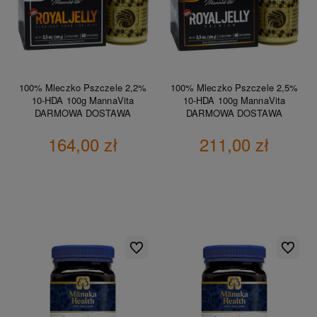
100% Mleczko Pszczele 2,2%
100% Mleczko Pszczele 2,5%
10-HDA 100g MannaVita
10-HDA 100g MannaVita
DARMOWA DOSTAWA
DARMOWA DOSTAWA
164,00 zł
211,00 zł
DO KOSZYKA
DO KOSZYKA
Do ulubionych
Do ulubio