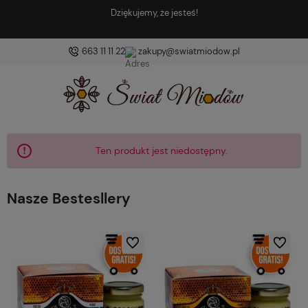
jemy, że jesteś!
Znajdź coś do
663 11 11 22
zakupy@swiatmiodow.pl
Ten produkt jest niedostępny.
Nasze Bestesllery
Do ulubionych
Do ulubio