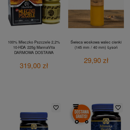
100% Mleczko Pszczele 2,2%
Świeca woskowa walec cienki
10-HDA 225g MannaVita
(145 mm / 40 mm) Łysoń
DARMOWA DOSTAWA
29,90 zł
319,00 zł
DO KOSZYKA
DO KOSZYKA
Do ulubionych
Do ulubio