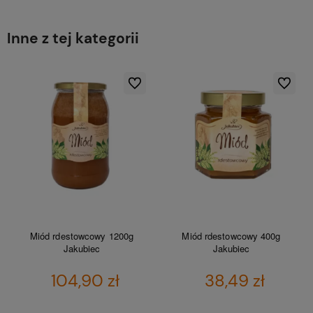
Inne z tej kategorii
Do ulubionych
Do ulubio
Miód rdestowcowy 1200g
Miód rdestowcowy 400g
Jakubiec
Jakubiec
104,90 zł
38,49 zł