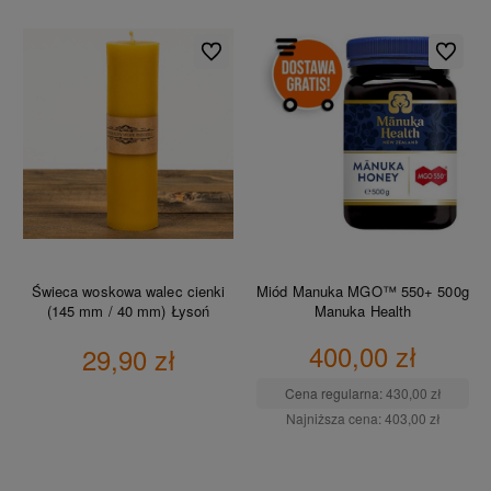
Do ulubionych
Do ulubio
Świeca woskowa walec cienki
Miód Manuka MGO™ 550+ 500g
(145 mm / 40 mm) Łysoń
Manuka Health
400,00 zł
29,90 zł
Cena regularna:
430,00 zł
Najniższa cena:
403,00 zł
DO KOSZYKA