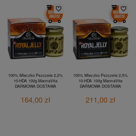
Do ulubionych
Do ulubio
100% Mleczko Pszczele 2,2%
100% Mleczko Pszczele 2,5%
10-HDA 100g MannaVita
10-HDA 100g MannaVita
DARMOWA DOSTAWA
DARMOWA DOSTAWA
164,00 zł
211,00 zł
DO KOSZYKA
DO KOSZYKA