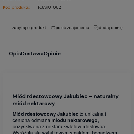
Kod produktu:
P.JAKU_082
zapytaj o produkt
dodaj opinię
poleć znajomemu
Opis
Dostawa
Opinie
Miód rdestowcowy Jakubiec – naturalny
miód nektarowy
Miód rdestowcowy Jakubiec
to unikalna i
ceniona odmiana
miodu nektarowego
,
pozyskiwana z nektaru kwiatów rdestowca.
Wyróżnia się wyjątkowym smakiem, bogactwem