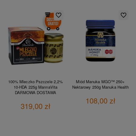
Do ulubionych
Do ulubio
100% Mleczko Pszczele 2,2%
Miód Manuka MGO™ 250+
10-HDA 225g MannaVita
Nektarowy 250g Manuka Health
DARMOWA DOSTAWA
108,00 zł
319,00 zł
DO KOSZYKA
DO KOSZYKA