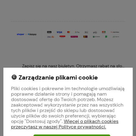
DO KOSZYKA
Zapisz się na nasz biuletyn. Otrzymasz rabat na słodk
🍪 Zarządzanie plikami cookie
Pliki cookies i pokrewne im technologie umożliwiają
poprawne działanie strony i pomagają nam
Obserwuj nas na
dostosować ofertę do Twoich potrzeb. Możesz
zaakceptować wykorzystanie przez nas wszystkich
tych plików i przejść do sklepu lub dostosować
polityce prywatności
użycie plików do swoich preferencji, wybierając
opcję "Dostosuj zgody".
Więcej o plikach cookies
przeczytasz w naszej Polityce prywatności.