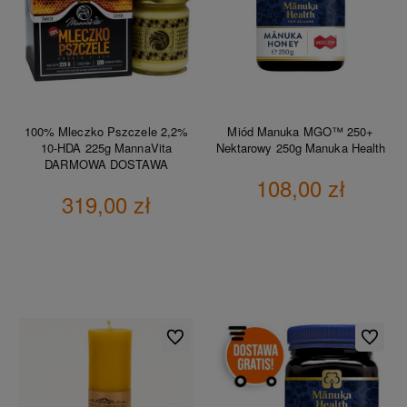
100% Mleczko Pszczele 2,2%
Miód Manuka MGO™ 250+
10-HDA 225g MannaVita
Nektarowy 250g Manuka Health
DARMOWA DOSTAWA
108,00 zł
319,00 zł
DO KOSZYKA
DO KOSZYKA
Do ulubionych
Do ulubio