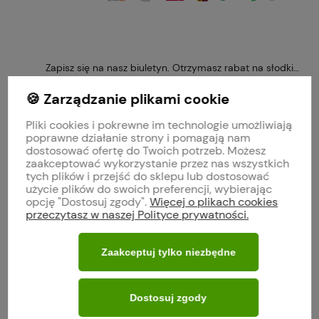
Zapisz się na nasz biuletyn. Otrzymasz rabat na słodkie 
🍪 Zarządzanie plikami cookie
Pliki cookies i pokrewne im technologie umożliwiają
poprawne działanie strony i pomagają nam
Obserwuj nas na
dostosować ofertę do Twoich potrzeb. Możesz
zaakceptować wykorzystanie przez nas wszystkich
tych plików i przejść do sklepu lub dostosować
polityce prywatności
użycie plików do swoich preferencji, wybierając
opcję "Dostosuj zgody".
Więcej o plikach cookies
przeczytasz w naszej Polityce prywatności.
MOJE KONTO
Zaakceptuj tylko niezbędne
O FIRMIE
Dostosuj zgody
WARUNKI ZAKUPÓW