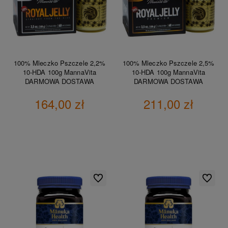
100% Mleczko Pszczele 2,2%
100% Mleczko Pszczele 2,5%
10-HDA 100g MannaVita
10-HDA 100g MannaVita
DARMOWA DOSTAWA
DARMOWA DOSTAWA
164,00 zł
211,00 zł
DO KOSZYKA
DO KOSZYKA
Do ulubionych
Do ulubio