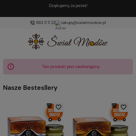
Znajdź coś dobrego i coś zdrowego!
663 11 11 22
zakupy@swiatmiodow.pl
Ten produkt jest niedostępny.
Nasze Bestesllery
Do ulubionych
Do ulubio