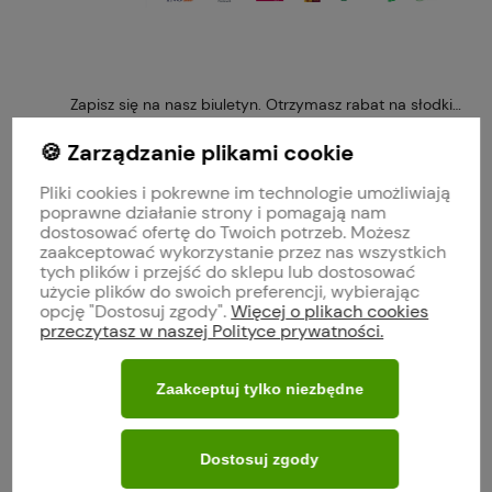
Zapisz się na nasz biuletyn. Otrzymasz rabat na słodkie 
🍪 Zarządzanie plikami cookie
Pliki cookies i pokrewne im technologie umożliwiają
poprawne działanie strony i pomagają nam
Obserwuj nas na
dostosować ofertę do Twoich potrzeb. Możesz
zaakceptować wykorzystanie przez nas wszystkich
tych plików i przejść do sklepu lub dostosować
polityce prywatności
użycie plików do swoich preferencji, wybierając
opcję "Dostosuj zgody".
Więcej o plikach cookies
przeczytasz w naszej Polityce prywatności.
MOJE KONTO
Zaakceptuj tylko niezbędne
O FIRMIE
Dostosuj zgody
WARUNKI ZAKUPÓW