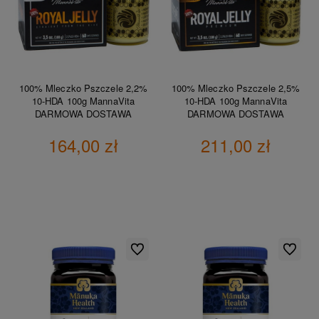
100% Mleczko Pszczele 2,2%
100% Mleczko Pszczele 2,5%
10-HDA 100g MannaVita
10-HDA 100g MannaVita
DARMOWA DOSTAWA
DARMOWA DOSTAWA
164,00 zł
211,00 zł
DO KOSZYKA
DO KOSZYKA
Do ulubionych
Do ulubio