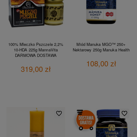
100% Mleczko Pszczele 2,2%
Miód Manuka MGO™ 250+
10-HDA 225g MannaVita
Nektarowy 250g Manuka Health
DARMOWA DOSTAWA
108,00 zł
319,00 zł
DO KOSZYKA
DO KOSZYKA
Do ulubionych
Do ulubio