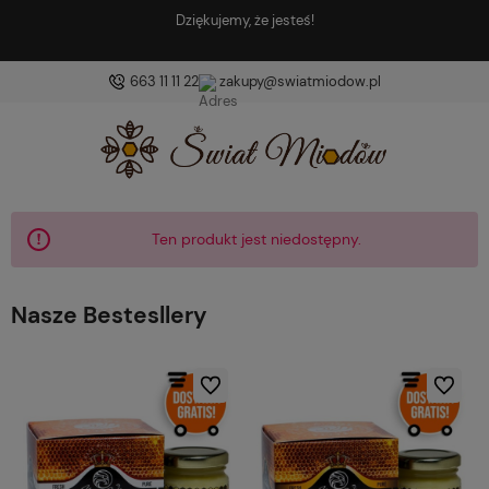
Dziękujemy, że jesteś!
663 11 11 22
zakupy@swiatmiodow.pl
Ten produkt jest niedostępny.
Nasze Bestesllery
Do ulubionych
Do ulubio