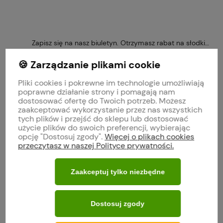
Zapisz się na nasz biuletyn. Otrzymasz rabat na słodkie 
🍪 Zarządzanie plikami cookie
Pliki cookies i pokrewne im technologie umożliwiają
poprawne działanie strony i pomagają nam
Obserwuj nas na
dostosować ofertę do Twoich potrzeb. Możesz
zaakceptować wykorzystanie przez nas wszystkich
tych plików i przejść do sklepu lub dostosować
polityce prywatności
użycie plików do swoich preferencji, wybierając
opcję "Dostosuj zgody".
Więcej o plikach cookies
przeczytasz w naszej Polityce prywatności.
MOJE KONTO
Zaakceptuj tylko niezbędne
O FIRMIE
Dostosuj zgody
WARUNKI ZAKUPÓW