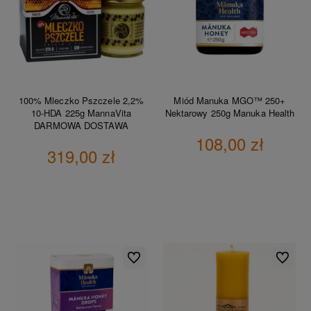
100% Mleczko Pszczele 2,2%
Miód Manuka MGO™ 250+
10-HDA 225g MannaVita
Nektarowy 250g Manuka Health
DARMOWA DOSTAWA
108,00 zł
319,00 zł
DO KOSZYKA
DO KOSZYKA
Do ulubionych
Do ulubio