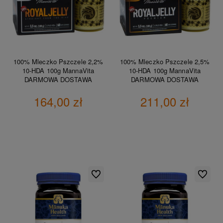
100% Mleczko Pszczele 2,2%
100% Mleczko Pszczele 2,5%
10-HDA 100g MannaVita
10-HDA 100g MannaVita
DARMOWA DOSTAWA
DARMOWA DOSTAWA
164,00 zł
211,00 zł
DO KOSZYKA
DO KOSZYKA
Do ulubionych
Do ulubio