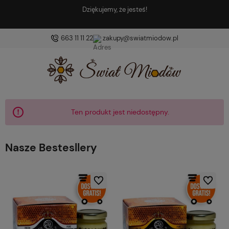
Znajdź coś dobrego i coś zdrowego!
663 11 11 22
zakupy@swiatmiodow.pl
Ten produkt jest niedostępny.
Nasze Bestesllery
Do ulubionych
Do ulubio