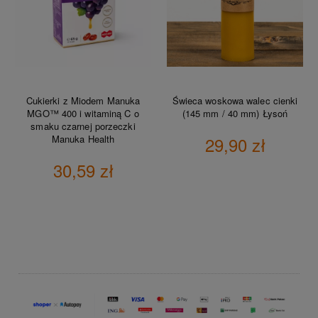
Cukierki z Miodem Manuka
Świeca woskowa walec cienki
MGO™ 400 i witaminą C o
(145 mm / 40 mm) Łysoń
smaku czarnej porzeczki
Manuka Health
29,90 zł
30,59 zł
DO KOSZYKA
DO KOSZYKA