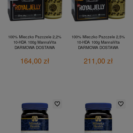
100% Mleczko Pszczele 2,2%
100% Mleczko Pszczele 2,5%
10-HDA 100g MannaVita
10-HDA 100g MannaVita
DARMOWA DOSTAWA
DARMOWA DOSTAWA
164,00 zł
211,00 zł
DO KOSZYKA
DO KOSZYKA
Do ulubionych
Do ulubio