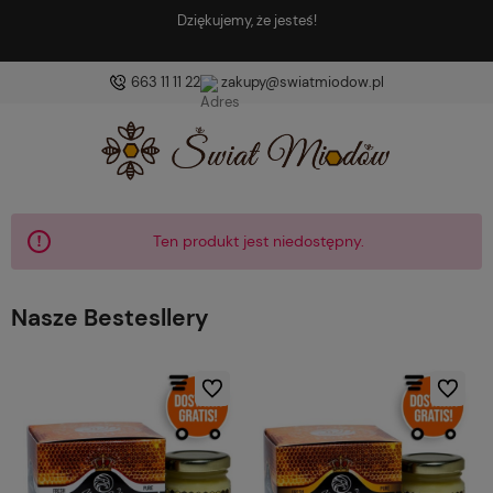
Dziękujemy, że jesteś!
663 11 11 22
zakupy@swiatmiodow.pl
Ten produkt jest niedostępny.
Nasze Bestesllery
Do ulubionych
Do ulubio