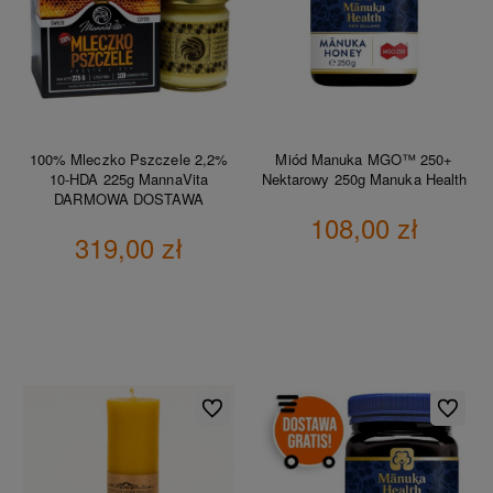
100% Mleczko Pszczele 2,2%
Miód Manuka MGO™ 250+
10-HDA 225g MannaVita
Nektarowy 250g Manuka Health
DARMOWA DOSTAWA
108,00 zł
319,00 zł
DO KOSZYKA
DO KOSZYKA
Do ulubionych
Do ulubio