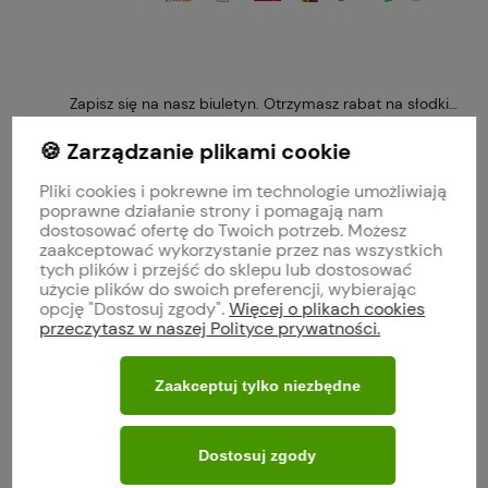
Zapisz się na nasz biuletyn. Otrzymasz rabat na słodkie 
🍪 Zarządzanie plikami cookie
Pliki cookies i pokrewne im technologie umożliwiają
poprawne działanie strony i pomagają nam
Obserwuj nas na
dostosować ofertę do Twoich potrzeb. Możesz
zaakceptować wykorzystanie przez nas wszystkich
tych plików i przejść do sklepu lub dostosować
polityce prywatności
użycie plików do swoich preferencji, wybierając
opcję "Dostosuj zgody".
Więcej o plikach cookies
przeczytasz w naszej Polityce prywatności.
MOJE KONTO
Zaakceptuj tylko niezbędne
O FIRMIE
Dostosuj zgody
WARUNKI ZAKUPÓW