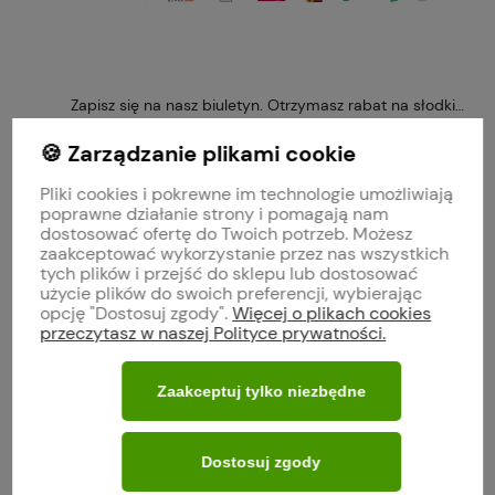
Zapisz się na nasz biuletyn. Otrzymasz rabat na słodkie 
🍪 Zarządzanie plikami cookie
Pliki cookies i pokrewne im technologie umożliwiają
poprawne działanie strony i pomagają nam
Obserwuj nas na
dostosować ofertę do Twoich potrzeb. Możesz
zaakceptować wykorzystanie przez nas wszystkich
tych plików i przejść do sklepu lub dostosować
polityce prywatności
użycie plików do swoich preferencji, wybierając
opcję "Dostosuj zgody".
Więcej o plikach cookies
przeczytasz w naszej Polityce prywatności.
MOJE KONTO
Zaakceptuj tylko niezbędne
O FIRMIE
Dostosuj zgody
WARUNKI ZAKUPÓW