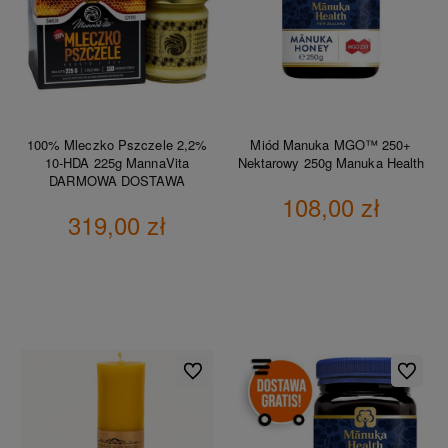
100% Mleczko Pszczele 2,2%
Miód Manuka MGO™ 250+
10-HDA 225g MannaVita
Nektarowy 250g Manuka Health
DARMOWA DOSTAWA
108,00 zł
319,00 zł
DO KOSZYKA
DO KOSZYKA
Do ulubionych
Do ulubio