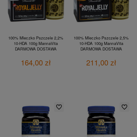
100% Mleczko Pszczele 2,2%
100% Mleczko Pszczele 2,5%
10-HDA 100g MannaVita
10-HDA 100g MannaVita
DARMOWA DOSTAWA
DARMOWA DOSTAWA
164,00 zł
211,00 zł
DO KOSZYKA
DO KOSZYKA
Do ulubionych
Do ulubio