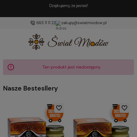
Dziękujemy, że jesteś!
663 11 11 22
zakupy@swiatmiodow.pl
Ten produkt jest niedostępny.
Nasze Bestesllery
Do ulubionych
Do ulubio