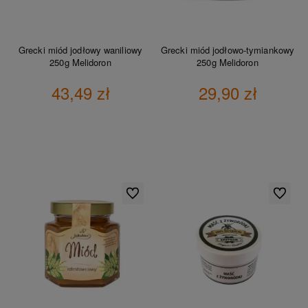
Grecki miód jodłowy waniliowy
Grecki miód jodłowo-tymiankowy
250g Melidoron
250g Melidoron
43,49 zł
29,90 zł
DO KOSZYKA
DO KOSZYKA
Do ulubionych
Do ulubio