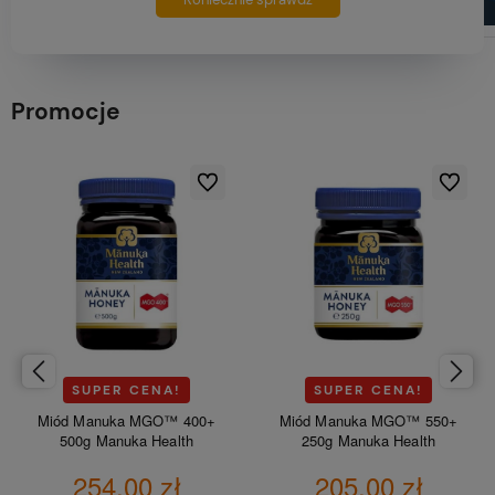
Promocje
ionych
Do ulubionych
Do ulubio
SUPER CENA!
SUPER CENA!
Miód Manuka MGO™ 400+
Miód Manuka MGO™ 550+
500g Manuka Health
250g Manuka Health
254,00 zł
205,00 zł