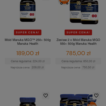
SUPER CENA!
SUPER CENA!
Miód Manuka MGO™ 250+ 500g
Zestaw 2 x Miód Manuka MGO
Manuka Health
550+ 500g Manuka Health
189,00 zł
785,00 zł
Cena regularna:
224,00 zł
Cena regularna:
850,00 zł
209,00 zł
750,50 zł
Najniższa cena:
Najniższa cena:
DO KOSZYKA
DO KOSZYKA
Do ulubionych
Do ulubio