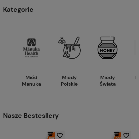
Kategorie
Miód
Miody
Miody
P
Manuka
Polskie
Świata
Nasze Bestesllery
Do ulubionych
Do ulubio