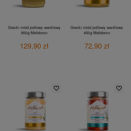
Grecki miód jodłowy waniliowy
Grecki miód jodłowy waniliowy
950g Melidoron
450g Melidoron
129,90 zł
72,90 zł
DO KOSZYKA
DO KOSZYKA
Do ulubionych
Do ulubio