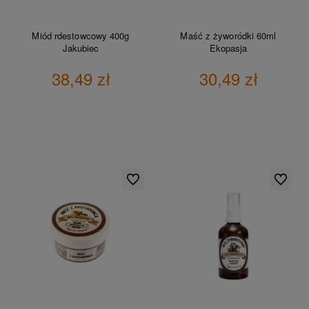
Miód rdestowcowy 400g
Maść z żyworódki 60ml
Jakubiec
Ekopasja
38,49 zł
30,49 zł
DO KOSZYKA
DO KOSZYKA
Do ulubionych
Do ulubio