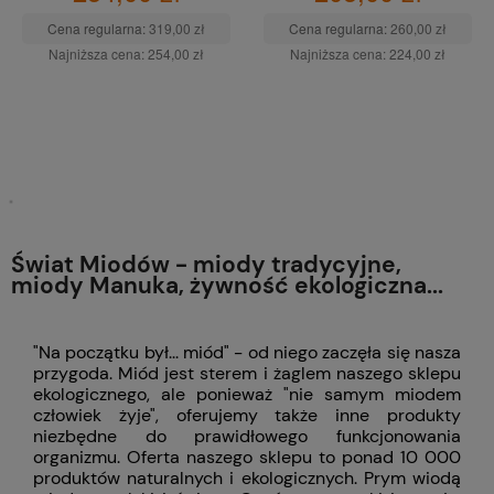
Cena regularna:
319,00 zł
Cena regularna:
260,00 zł
Najniższa cena:
254,00 zł
Najniższa cena:
224,00 zł
DO KOSZYKA
DO KOSZYKA
Świat Miodów - miody tradycyjne,
miody Manuka, żywność ekologiczna...
"Na początku był... miód" - od niego zaczęła się nasza
przygoda. Miód jest sterem i żaglem naszego sklepu
ekologicznego, ale ponieważ "nie samym miodem
człowiek żyje", oferujemy także inne produkty
niezbędne do prawidłowego funkcjonowania
organizmu. Oferta naszego sklepu to ponad 10 000
produktów naturalnych i ekologicznych. Prym wiodą