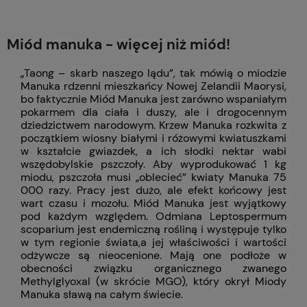
Miód manuka - więcej niż miód!
„Taong – skarb naszego lądu”, tak mówią o miodzie
Manuka rdzenni mieszkańcy Nowej Zelandii Maorysi,
bo faktycznie Miód Manuka jest zarówno wspaniałym
pokarmem dla ciała i duszy, ale i drogocennym
dziedzictwem narodowym. Krzew Manuka rozkwita z
początkiem wiosny białymi i różowymi kwiatuszkami
w kształcie gwiazdek, a ich słodki nektar wabi
wszędobylskie pszczoły. Aby wyprodukować 1 kg
miodu, pszczoła musi „oblecieć” kwiaty Manuka 75
000 razy. Pracy jest dużo, ale efekt końcowy jest
wart czasu i mozołu. Miód Manuka jest wyjątkowy
pod każdym względem. Odmiana Leptospermum
scoparium jest endemiczną rośliną i występuje tylko
w tym regionie świata,a jej właściwości i wartości
odżywcze są nieocenione. Mają one podłoże w
obecności związku organicznego zwanego
Methylglyoxal (w skrócie MGO), który okrył Miody
Manuka sławą na całym świecie.