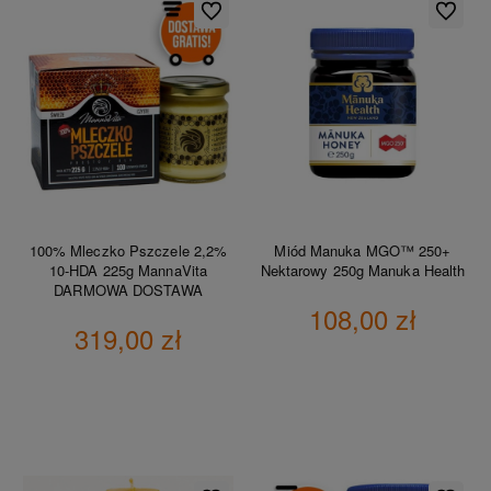
Do ulubionych
Do ulubio
100% Mleczko Pszczele 2,2%
Miód Manuka MGO™ 250+
10-HDA 225g MannaVita
Nektarowy 250g Manuka Health
DARMOWA DOSTAWA
108,00 zł
319,00 zł
DO KOSZYKA
DO KOSZYKA