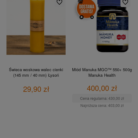
Do ulubionych
Do ulubio
Świeca woskowa walec cienki
Miód Manuka MGO™ 550+ 500g
(145 mm / 40 mm) Łysoń
Manuka Health
400,00 zł
29,90 zł
Cena regularna:
430,00 zł
Najniższa cena:
403,00 zł
DO KOSZYKA
DO KOSZYKA