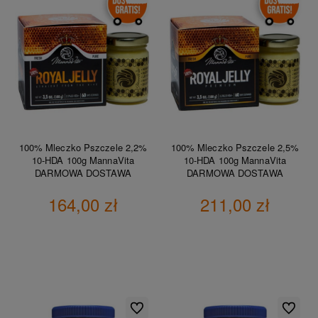
100% Mleczko Pszczele 2,2%
100% Mleczko Pszczele 2,5%
10-HDA 100g MannaVita
10-HDA 100g MannaVita
DARMOWA DOSTAWA
DARMOWA DOSTAWA
164,00 zł
211,00 zł
DO KOSZYKA
DO KOSZYKA
Do ulubionych
Do ulubio