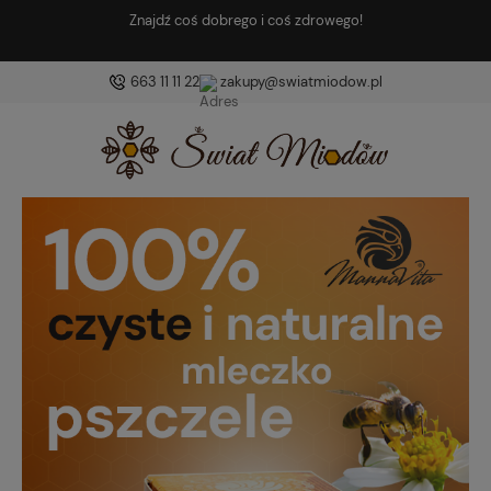
Znajdź coś dobrego i coś zdrowego!
663 11 11 22
zakupy@swiatmiodow.pl