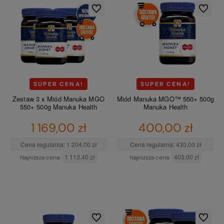
Do ulubionych
Do ulubio
SUPER CENA!
SUPER CENA!
Zestaw 3 x Miód Manuka MGO
Miód Manuka MGO™ 550+ 500g
550+ 500g Manuka Health
Manuka Health
1 169,00 zł
400,00 zł
Cena regularna:
1 204,00 zł
Cena regularna:
430,00 zł
1 113,40 zł
403,00 zł
Najniższa cena:
Najniższa cena:
DO KOSZYKA
DO KOSZYKA
Do ulubionych
Do ulubio