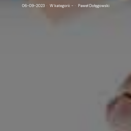
06-09-2023
·
W kategorii:
-
·
Paweł Dołęgowski