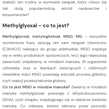
znaleźć ten trudny w wymowie związek, który cieszy się
tak dużą popularnością wśród naukowców i
konsumentów?
Methylglyoxal – co to jest?
Methylglyoxal, metyloglioksal, MGO, MG
– wszystkie
wymienione frazy opisują ten sam związek chemiczny
(C3H4O2) należący do grupy aldehydów. MGO znajduje
się w wielu produktach spożywczych, lecz jego najwyższą
zawartość znajdziemy w miodach manuka. W organizmie
człowieka oraz w tkankach zwierzęcych i roślinnych
niewielkie ilości MGO powstają wskutek procesu glikolizy,
czyli reakcji przekształcania glukozy.
Co to jest MGO w miodzie manuka?
Zawarty w miodach
manuka methylglyoxal powstaje z dihydroksyacetonu
(DHA), czyli związku znajdującego się w nektarze kwiatów
manuka. Co ciekawe, świeżo zebrany przez pszczoły