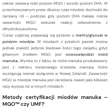
nektar zawiera niski poziom MGO i wysoki poziom DHA. W
przechowywanym przez dłuższy czas miodzie dochodzi do
zamiany ról – podczas gdy poziom DHA maleje, rośnie
zawartość MGO wskutek reakcji odwodnienia z
dihydroksyacetonu.
Coraz częściej pojawiają się pytania o
methylglyoxal w
polskim miodzie
. W miodach z polskich pasiek można
jednak znaleźć jedynie śladowe ilości tego związku, gdyż
głównym źródłem MGO jest
nowozelandzki miód
manuka
. Wynika to z faktu, że miód manuka produkowany
jest z nektaru kwiatowego krzewów manuka, które
występują niemal wyłącznie w Nowej Zelandii. Zawartość
MGO w miodzie manuka jest określana nawet jako kilkaset
razy wyższa niż w innych miodach.
Metody certyfikacji miodów manuka –
MGO™ czy UMF?