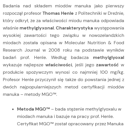
Badania nad składem miodów manuka jako pierwszy
rozpoczął profesor
Thomas Henle
z Politechniki w Dreźnie,
który odkrył, że za właściwości miodu manuka odpowiada
właśnie
methylglyxonal
.
Charakterystyka
występowania
wysokiej zawartości tego związku w nowozelandzkich
miodach została opisana w Molecular Nutrition & Food
Research Journal w 2008 roku na podstawie wyników
badań prof. Henle. Według badacza
methylglyoxal
wykazuje najlepsze
właściwości
, jeśli jego
zawartość
w
produkcie spożywczym wynosi co najmniej 100 mg/kg.
Profesor Henle przyczynił się także do powstania jednej z
dwóch najpopularniejszych metod certyfikacji miodów
manuka – metody MGO™.
Metoda MGO™
– bada stężenie methylglyoxalu w
miodach manuka i bazuje na pracy prof. Henle.
Certyfikat MGO™ został opracowany przez Manuka