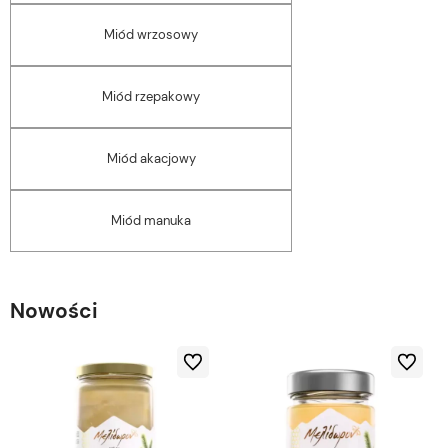
Miód wrzosowy
Miód rzepakowy
Miód akacjowy
Miód manuka
Nowości
Do ulubionych
Do ulubio